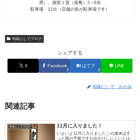
席）、個室１室（座敷）2～6名
駐車場 12台（店舗の前が駐車場です）
旬味にしでブログ
シェアする
X
Facebook
はてブ
LINE
0
0
旬味にしで おかみ
関連記事
11月に入りました！
旬味にしでブログ
いよいよ11月に入りましたこの連休はず
っと雨の予報ですお出かけしにくいとは