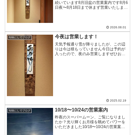
続いています8月旧盆の営業案内です8月6
日夜〜8月18日まで休まず営業いたします
（急にお休みする時はこちらでお知らせ
します）8月10日〜8月16日は 昼
@5,500円〜 夜@7,700円〜のコース料
理のみ...
2026.08.01
今夜は営業します！
旬味にしでブログ
天気予報通り雪が降りましたが、この辺
りは今は積もっていません今日は予約が
入ったので、夜のみ営業しますぜひお出
かけ下さいね
2025.02.19
10/18〜10/24の営業案内
旬味にしでブログ
昨夜のスーパームーン、ご覧になりまし
たか？光り輝くお月様を眺めてパワーを
いただきました10/18〜10/24の営業案内
10/18…カウンターのみ10/19〜10/22…十