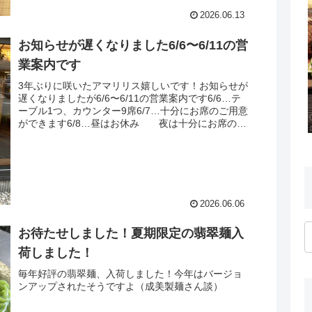
2026.06.13
お知らせが遅くなりました6/6〜6/11の営
業案内です
3年ぶりに咲いたアマリリス嬉しいです！お知らせが
遅くなりましたが6/6〜6/11の営業案内です6/6…テ
ーブル1つ、カウンター9席6/7…十分にお席のご用意
ができます6/8…昼はお休み 夜は十分にお席のご
用意ができます6/9…十分にお席の...
2026.06.06
お待たせしました！夏期限定の翡翠麺入
荷しました！
毎年好評の翡翠麺、入荷しました！今年はバージョ
ンアップされたそうですよ（成美製麺さん談）