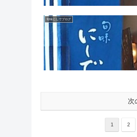
旬味にしでブログ
次
1
2