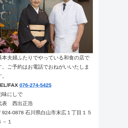
基本夫婦ふたりでやっている和食の店で
す。ご予約はお電話でおねがいいたしま
す。
TEL/FAX
076-274-5425
旬味にしで
代表 西出正浩
〒924-0878 石川県白山市末広１丁目１５
４－１