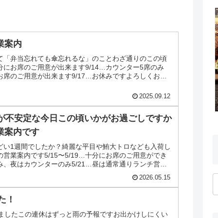
営業案内
て「弁当忘れても傘忘れるな」のことわざ通りのこの頃
…十分にお席のご用意が出来ます9/14…カウンター5席のみ
分にお席のご用意が出来ます9/17…お休みですよろしくお願
2025.09.12
が不安定な今日この頃いかがお過ごしですか
の営業案内です
どい1週間でしたか？綺麗な平目や鮪大トロなども入荷し
21の営業案内です5/15〜5/19…十分にお席のご用意ができ
休み、夜はカウンターのみ5/21…昼は通常通りランチ営
2026.05.15
た！
りましたこの連休はずっと雨の予報ですお出かけしにくい