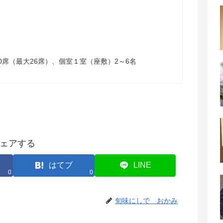
0席（最大26席）、個室１室（座敷）2～6名
ェアする
はてブ
LINE
0
0
旬味にしで おかみ