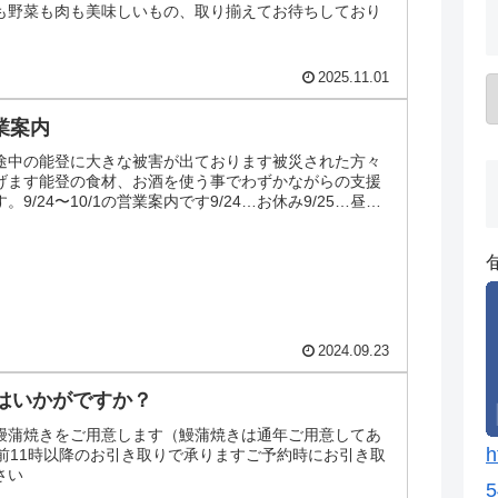
も野菜も肉も美味しいもの、取り揃えてお待ちしており
2025.11.01
営業案内
途中の能登に大きな被害が出ております被災された方々
げます能登の食材、お酒を使う事でわずかながらの支援
9/24〜10/1の営業案内です9/24…お休み9/25…昼は
..
2024.09.23
はいかがですか？
鰻蒲焼きをご用意します（鰻蒲焼きは通年ご用意してあ
h
午前11時以降のお引き取りで承りますご予約時にお引き取
さい
5