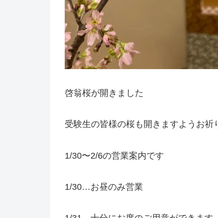
啓翁桜が開きました
受験生の皆様の桜も開きますようお祈
1/30〜2/6の営業案内です
1/30…お昼のみ営業