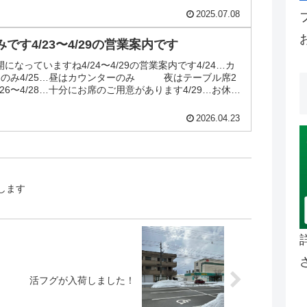
2025.07.08
みです4/23〜4/29の営業案内です
なっていますね4/24〜4/29の営業案内です4/24…カ
スのみ4/25…昼はカウンターのみ 夜はテーブル席2
26〜4/28…十分にお席のご用意があります4/29…お休み
2026.04.23
します
活フグが入荷しました！