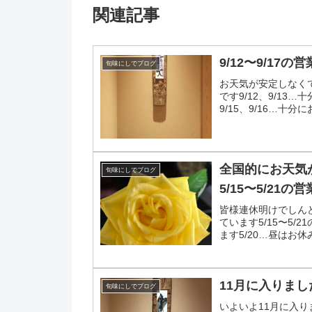
関連記事
9/12〜9/17の
旬味にしでブログ
お天気が安定しなく
です9/12、9/13
9/15、9/16…十
いします
全国的にお天気
旬味にしでブログ
5/15〜5/21
皆様連休明けでしん
ています5/15〜5/
ます5/20…昼はお
業 夜は...
11月に入りまし
旬味にしでブログ
いよいよ11月に入