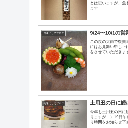
とは思いますが、魚
ます
9/24〜10/1の
旬味にしでブログ
この度の大雨で復興
にはお見舞い申し上
をさせていただきます。
休み、夜は大丈夫です.
土用丑の日に鰻
旬味にしでブログ
今年も土用丑の日に
りますが…）19日
り時間をお知らせ下