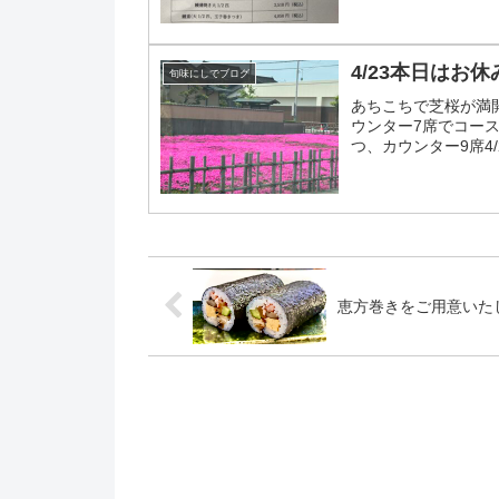
4/23本日はお休
旬味にしでブログ
あちこちで芝桜が満開に
ウンター7席でコー
つ、カウンター9席4/
です...
恵方巻きをご用意いた