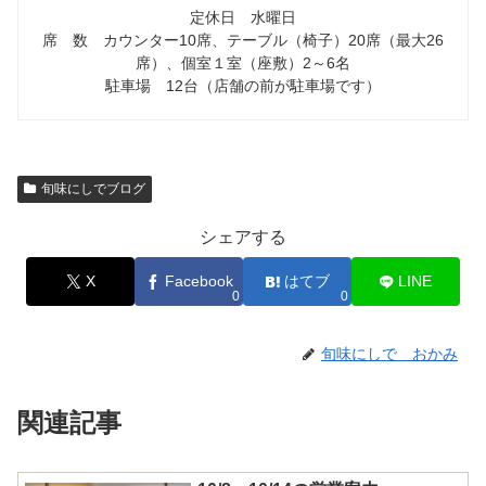
定休日 水曜日
席 数 カウンター10席、テーブル（椅子）20席（最大26
席）、個室１室（座敷）2～6名
駐車場 12台（店舗の前が駐車場です）
旬味にしでブログ
シェアする
X
Facebook
はてブ
LINE
0
0
旬味にしで おかみ
関連記事