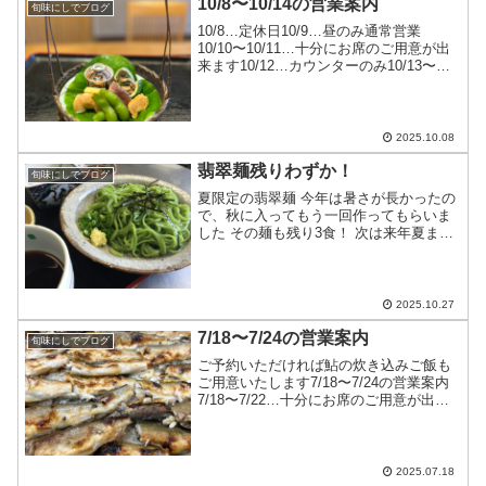
10/8〜10/14の営業案内
旬味にしでブログ
10/8…定休日10/9…昼のみ通常営業
10/10〜10/11…十分にお席のご用意が出
来ます10/12…カウンターのみ10/13〜
10/14…十分にお席のご用意が出来ます連
休中は特に前もってお席の確保をお願い
します
2025.10.08
翡翠麺残りわずか！
旬味にしでブログ
夏限定の翡翠麺 今年は暑さが長かったの
で、秋に入ってもう一回作ってもらいま
した その麺も残り3食！ 次は来年夏まで
おあずけです お好きな方はお早めに…
2025.10.27
7/18〜7/24の営業案内
旬味にしでブログ
ご予約いただければ鮎の炊き込みご飯も
ご用意いたします7/18〜7/24の営業案内
7/18〜7/22…十分にお席のご用意が出来
ます7/23〜7/24…お休みですよろしくお
願いします
2025.07.18