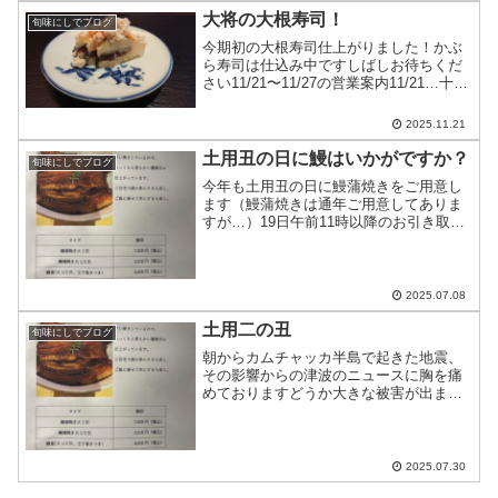
大将の大根寿司！
旬味にしでブログ
今期初の大根寿司仕上がりました！かぶ
ら寿司は仕込み中ですしばしお待ちくだ
さい11/21〜11/27の営業案内11/21…十分
にお席のご用意ができます11/22…夜はカ
ウンター7席（コースのみ）11/23…テー
2025.11.21
ブル4名までカウンターは大丈夫で...
土用丑の日に鰻はいかがですか？
旬味にしでブログ
今年も土用丑の日に鰻蒲焼きをご用意し
ます（鰻蒲焼きは通年ご用意してありま
すが…）19日午前11時以降のお引き取り
で承りますご予約時にお引き取り時間を
お知らせ下さい
2025.07.08
土用二の丑
旬味にしでブログ
朝からカムチャッカ半島で起きた地震、
その影響からの津波のニュースに胸を痛
めておりますどうか大きな被害が出ませ
んように…明日は土用二の丑ですお店は
お休みですが、鰻のテイクアウトのみお
受けします今日中にお電話下さいませ
2025.07.30