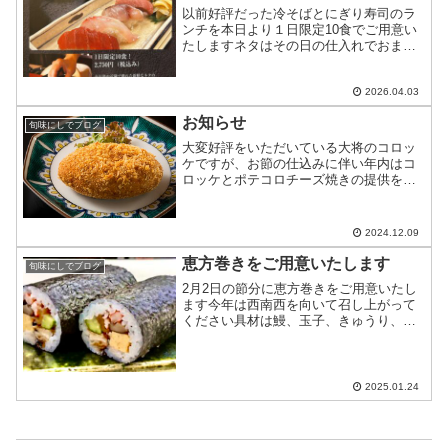
以前好評だった冷そばとにぎり寿司のラ
ンチを本日より１日限定10食でご用意い
たしますネタはその日の仕入れでおまか
せ下さい
2026.04.03
お知らせ
旬味にしでブログ
大変好評をいただいている大将のコロッ
ケですが、お節の仕込みに伴い年内はコ
ロッケとポテコロチーズ焼きの提供をお
休みさせていただきます年明けに仕込ん
だら再開致します楽しみにして下さるお
客様には申し訳ありませんが、ご了承下
2024.12.09
さい
恵方巻きをご用意いたします
旬味にしでブログ
2月2日の節分に恵方巻きをご用意いたし
ます今年は西南西を向いて召し上がって
ください具材は鰻、玉子、きゅうり、か
んぴょう、椎茸いくら、海老の7種です1
本2,160円（税込み）1/2本1,080円（税込
み）2日前までにお電話にてご予約を承り
ます...
2025.01.24