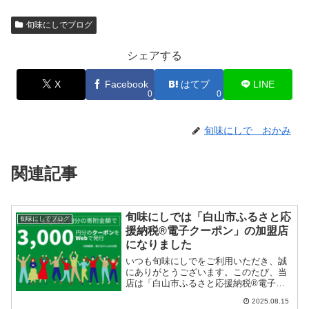
旬味にしでブログ
シェアする
X
Facebook
はてブ
LINE
0
0
旬味にしで おかみ
関連記事
旬味にしでは「白山市ふるさと応
旬味にしでブログ
援納税®電子クーポン」の加盟店
になりました
いつも旬味にしでをご利用いただき、誠
にありがとうございます。このたび、当
店は「白山市ふるさと応援納税®電子ク
ーポン」の加盟店となりました。「ふる
2025.08.15
さと納税ってよく聞くけど、なんだか難