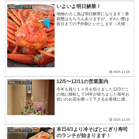
しそう…」 「電子クーポンってどうやっ
いよいよ明日解禁！
旬味にしでブログ
て使うの？」そんな方の...
地物のカニ漁は明日解禁になります！香
箱蟹はもちろんありますが、ずわい蟹は
前日までの予約制といたします（天候不
良により入荷が無い日もありますのでご
了承ください）香箱蟹はきれいに身だし
してお出ししますので、食べやすいです
よ皆様のお越しをお待ちし...
2025.11.06
12/5〜12/11の営業案内
旬味にしでブログ
今年も残り１ヶ月を切りました12/3でこ
の地に移転して14年が経ちました毎年お
祝いのお花を贈って下さるお客様に感謝
です12/5…十分にお席のご用意ができま
す12/6…カウンター7席のみ12/7…十分に
お席のご用意ができます12/8…昼はお
休...
2025.12.05
本日4/3より冷そばとにぎり寿司
旬味にしでブログ
のランチが始まります！