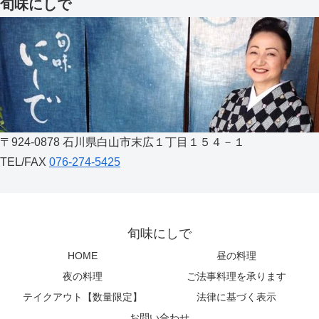
旬味にしで
〒924-0878 石川県白山市末広１丁目１５４－１
TEL/FAX
076-274-5425
旬味にしで
HOME
昼の料理
夜の料理
ご法事料理を承ります
テイクアウト【数量限定】
法律に基づく表示
お問い合わせ