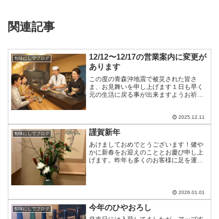
関連記事
12/12〜12/17の営業案内に変更が
旬味にしでブログ
あります
この度の青森沖地震で被災された皆さ
ま、お見舞いを申し上げます１日も早く
元の生活に戻る事が出来ますようお祈り
します12/12〜12/17の営業案内に変更が
あります12/12…テーブル1つ、カウンタ
ーのみ12/13…満席12/14～12/15…...
2025.12.11
謹賀新年
旬味にしでブログ
あけましておめでとうございます！健や
かに新春をお迎えのこととお慶び申し上
げます。昨年も多くのお客様に足を運ん
でいただき、心より感謝申し上げます。
「のどぐろ」や「翡翠麺」、そして地酒
を楽しそうに召し上がる皆様の姿に、私
たちも元気をいただいた一...
2026.01.01
今年のひやおろし
旬味にしでブログ