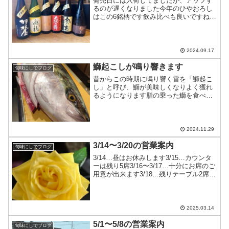
発売日には入荷してましたが、アップす
るのが遅くなりました今年のひやおろし
はこの6銘柄です飲み比べも良いですねあ
るだけなので、お早めに！
2024.09.17
鰤起こしが鳴り響きます
旬味にしでブログ
昔からこの時期に鳴り響く雷を「鰤起こ
し」と呼び、鰤が美味しくなりよく獲れ
るようになります脂の乗った鰤を食べに
いらして下さいねおかげさまで今夜は満
席になりました明日以降のお出かけをお
待ちしております
2024.11.29
3/14〜3/20の営業案内
旬味にしでブログ
3/14…昼はお休みします3/15…カウンタ
ーは残り5席3/16〜3/17…十分にお席のご
用意が出来ます3/18…残りテーブル2席、
カウンター9席のみ3/19〜3/20…お休み皆
様のご来店をお待ちしております
2025.03.14
5/1〜5/8の営業案内
旬味にしでブログ