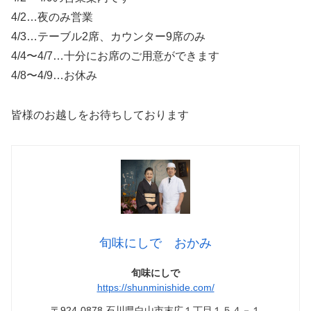
4/2…夜のみ営業
4/3…テーブル2席、カウンター9席のみ
4/4〜4/7…十分にお席のご用意ができます
4/8〜4/9…お休み
皆様のお越しをお待ちしております
旬味にしで おかみ
旬味にしで
https://shunminishide.com/
〒924-0878 石川県白山市末広１丁目１５４－１