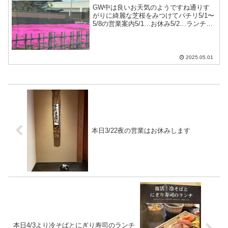
GW中は良いお天気のようですね通りす
がりに綺麗な芝桜をみつけてパチリ5/1〜
5/8の営業案内5/1…お休み5/2…ランチ営
業します夜はコースのみ5/3〜5/6…昼、
夜コースのみ5/7、5/8…お休み5/5のお昼
のみ満席です他の日は十分にお席...
2025.05.01
本日3/22夜の営業はお休みします
本日4/3より冷そばとにぎり寿司のランチ