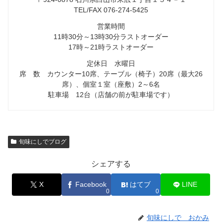
TEL/FAX 076-274-5425
営業時間
11時30分～13時30分ラストオーダー
17時～21時ラストオーダー
定休日 水曜日
席 数 カウンター10席、テーブル（椅子）20席（最大26
席）、個室１室（座敷）2～6名
駐車場 12台（店舗の前が駐車場です）
旬味にしでブログ
シェアする
X
Facebook
はてブ
LINE
0
0
旬味にしで おかみ