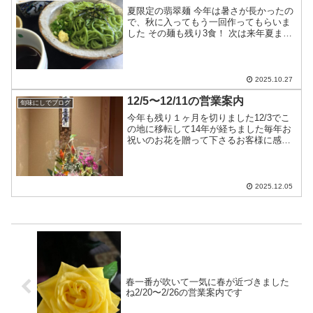
夏限定の翡翠麺 今年は暑さが長かったの
で、秋に入ってもう一回作ってもらいま
した その麺も残り3食！ 次は来年夏まで
おあずけです お好きな方はお早めに…
2025.10.27
12/5〜12/11の営業案内
旬味にしでブログ
今年も残り１ヶ月を切りました12/3でこ
の地に移転して14年が経ちました毎年お
祝いのお花を贈って下さるお客様に感謝
です12/5…十分にお席のご用意ができま
す12/6…カウンター7席のみ12/7…十分に
お席のご用意ができます12/8…昼はお
休...
2025.12.05
春一番が吹いて一気に春が近づきました
ね2/20〜2/26の営業案内です