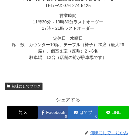
TEL/FAX 076-274-5425
営業時間
11時30分～13時30分ラストオーダー
17時～21時ラストオーダー
定休日 水曜日
席 数 カウンター10席、テーブル（椅子）20席（最大26
席）、個室１室（座敷）2～6名
駐車場 12台（店舗の前が駐車場です）
旬味にしでブログ
シェアする
X
Facebook
はてブ
LINE
0
0
旬味にしで おかみ