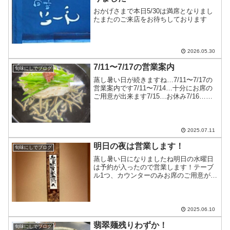
おかげさまで本日5/30は満席となりまし
たまたのご来店をお待ちしております
2026.05.30
7/11〜7/17の営業案内
旬味にしでブログ
蒸し暑い日が続きますね…7/11〜7/17の
営業案内です7/11〜7/14…十分にお席の
ご用意が出来ます7/15…お休み7/16…カ
ウンターのみお席のご用意が出来ます
7/17…お休みお休みが変則的ですが、ど
うぞよろしくお願いします
2025.07.11
明日の夜は営業します！
旬味にしでブログ
蒸し暑い日になりましたね明日の水曜日
は予約が入ったので営業します！テーブ
ル1つ、カウンターのみお席のご用意がで
きます皆様のお越しをお待ちしておりま
す
2025.06.10
翡翠麺残りわずか！
旬味にしでブログ