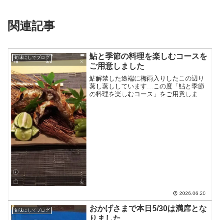
関連記事
鮎と季節の料理を楽しむコースを
旬味にしでブログ
ご用意しました
鮎解禁した途端に梅雨入りしたこの辺り
蒸し蒸ししています…この度「鮎と季節
の料理を楽しむコース」をご用意しまし
た@8,800円（税込み）＊2名様以上2日前
までのご予約にて承ります＊アレルギ
ー、苦手な食材がある方は予約時にお知
らせください皆様の...
2026.06.20
おかげさまで本日5/30は満席とな
旬味にしでブログ
りました