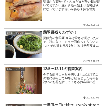
明日から3連休ですねまだまだ暑い日が続
いてますが、底引き漁も始まり食材は秋
になっています赤いかあら子持ち甘海老
甘鯛（活）子持ち鮎冬瓜きのこ菊花あん
かけなどです連休中、今のところはお席
のご用意が出来ますご予約お待ちしてお
ります
2024.09.13
翡翠麺残りわずか！
旬味にしでブログ
夏限定の翡翠麺 今年は暑さが長かったの
で、秋に入ってもう一回作ってもらいま
した その麺も残り3食！ 次は来年夏まで
おあずけです お好きな方はお早めに…
2025.10.27
12/5〜12/11の営業案内
旬味にしでブログ
今年も残り１ヶ月を切りました12/3でこ
の地に移転して14年が経ちました毎年お
祝いのお花を贈って下さるお客様に感謝
です12/5…十分にお席のご用意ができま
す12/6…カウンター7席のみ12/7…十分に
お席のご用意ができます12/8…昼はお
休...
2025.12.05
土用丑の日に鰻はいかがですか？
旬味にしでブログ