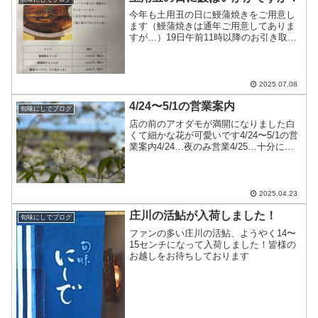
今年も土用丑の日に鰻蒲焼きをご用意し
ます（鰻蒲焼きは通年ご用意してありま
すが…）19日午前11時以降のお引き取り
で承りますご予約時にお引き取り時間を
お知らせ下さい
2025.07.08
4/24〜5/1の営業案内
旬味にしでブログ
店の前のアオダモが満開になりました白
くて細かな花が可愛いです4/24〜5/1の営
業案内4/24…夜のみ営業4/25…十分にお
席のご用意ができます4/26…昼は満席
夜は十分にお席のご用意ができます
4/27…十分にお席のご用意ができます
4/2...
2025.04.23
庄川の活鮎が入荷しました！
旬味にしでブログ
ファンの多い庄川の活鮎、ようやく14〜
15センチになって入荷しました！皆様の
お越しをお待ちしております