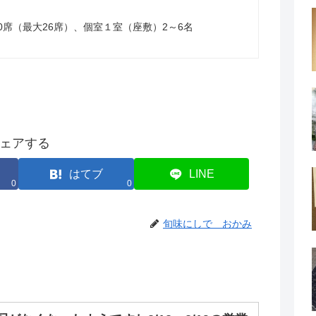
0席（最大26席）、個室１室（座敷）2～6名
ェアする
はてブ
LINE
0
0
旬味にしで おかみ