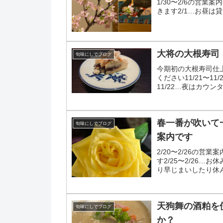
1/30〜2/6の営業
きます2/1…お昼は
2/4…十分にお席...
大将の大根寿司
旬味にしでブログ
今期初の大根寿司仕
ください11/21〜1
11/22…夜はカウン
ーは大丈夫で...
春一番が吹いて一
旬味にしでブログ
案内です
2/20〜2/26の営業
す2/25〜2/26
り早じまいしたり休
天狗舞の酒粕を
旬味にしでブログ
か？