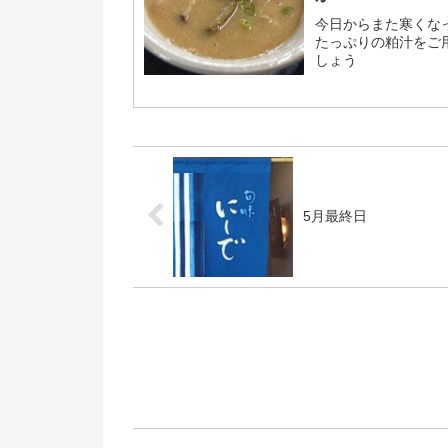
今日からまた寒くな
たっぷりの粕汁をご
しょう
5月最終日