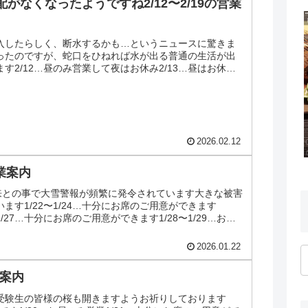
がなくなったようですね2/12〜2/19の営業
入したらしく、断水するかも…というニュースに驚きま
ったのですが、蛇口をひねれば水が出る普通の生活が出
す2/12…昼のみ営業して夜はお休み2/13…昼はお休み
満席です...
2026.02.12
営業案内
到来との事で大雪警報が頻繁に発令されています大きな被害
ます1/22〜1/24…十分にお席のご用意ができます
〜1/27…十分にお席のご用意ができます1/28〜1/29…お休
2026.01.22
業案内
受験生の皆様の桜も開きますようお祈りしております