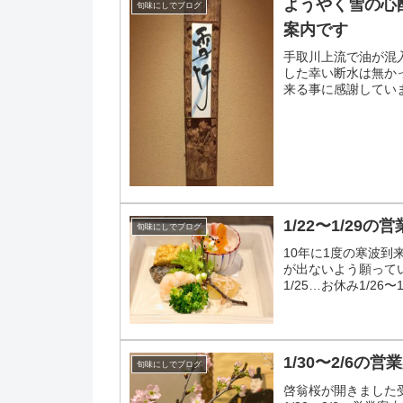
ようやく雪の心配
旬味にしでブログ
案内です
手取川上流で油が混
した幸い断水は無か
来る事に感謝していま
して夜は営業しますが
1/22〜1/29の
旬味にしでブログ
10年に1度の寒波
が出ないよう願ってい
1/25…お休み1/26
み
1/30〜2/6の営
旬味にしでブログ
啓翁桜が開きました