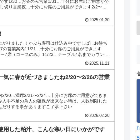
案内です1/30…お昼のみ営業1/31…十分にお席のご用意がで
貸し切り営業夜…十分にお席のご用意ができます2/2〜
2025.01.30
！
上がりました！かぶら寿司は仕込み中ですしばしお待ち
1/27の営業案内11/21…十分にお席のご用意ができます
ター7席（コースのみ）11/23…テーブル4名までカウンタ
2025.11.21
気に春が近づきましたね2/20〜2/26の営業
案内2/20…満席2/21〜2/24…十分にお席のご用意ができま
…お休み人手不足の為人の確保が出来ない時は、人数制限した
んだりする事がありますご了承下さい
2026.02.20
h
使用した粕汁、こんな寒い日にいかがです
5