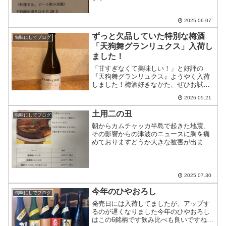
2025.06.07
ずっと欠品していた特別な梅酒
旬味にしでブログ
「天狗舞グランリュクス」入荷し
ました！
「甘すぎなくて美味しい！」と好評の
『天狗舞グランリュクス』ようやく入荷
しました！梅酒好きなかた、ぜひお試し
ください
2026.05.21
土用二の丑
旬味にしでブログ
朝からカムチャッカ半島で起きた地震、
その影響からの津波のニュースに胸を痛
めておりますどうか大きな被害が出ませ
んように…明日は土用二の丑ですお店は
お休みですが、鰻のテイクアウトのみお
受けします今日中にお電話下さいませ
2025.07.30
今年のひやおろし
旬味にしでブログ
発売日には入荷してましたが、アップす
るのが遅くなりました今年のひやおろし
はこの6銘柄です飲み比べも良いですねあ