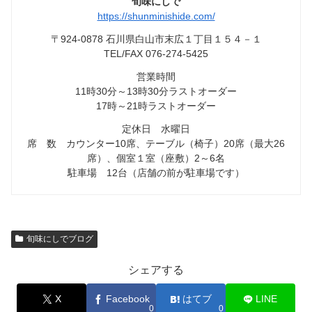
旬味にしで
https://shunminishide.com/
〒924-0878 石川県白山市末広１丁目１５４－１
TEL/FAX 076-274-5425
営業時間
11時30分～13時30分ラストオーダー
17時～21時ラストオーダー
定休日 水曜日
席 数 カウンター10席、テーブル（椅子）20席（最大26
席）、個室１室（座敷）2～6名
駐車場 12台（店舗の前が駐車場です）
旬味にしでブログ
シェアする
X
Facebook
はてブ
LINE
0
0