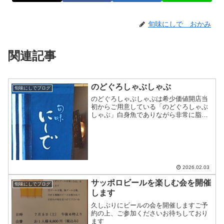
旬味にしで おかみ
関連記事
のどぐろしゃぶしゃぶ
旬味にしでブログ
のどぐろしゃぶしゃぶは希少価値開店当
初からご用意している「のどぐろしゃぶ
しゃぶ」白身魚でありながら非常に脂が
乗っています出汁にくぐらせた瞬間に身
の表面の脂がキラキラと光り、少し白く
変化しますお好みの火の入れ加減でお召
し上がりください大将手...
2026.02.03
サッポロビールを楽しむ会を開催
旬味にしでブログ
します
久しぶりにビールの会を開催しますご予
約の上、ご参加くださいお待ちしており
ます