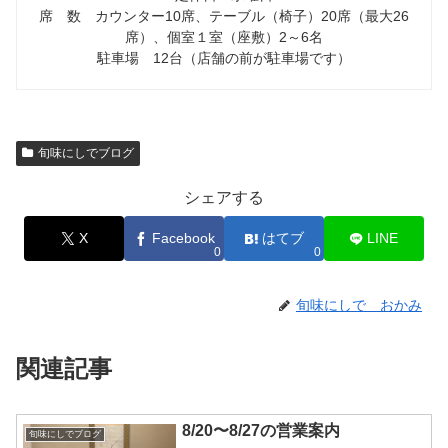
席 数 カウンター10席、テーブル（椅子）20席（最大26
席）、個室１室（座敷）2～6名
駐車場 12台（店舗の前が駐車場です）
旬味にしでブログ
シェアする
X
Facebook
はてブ
LINE
0
0
旬味にしで おかみ
関連記事
8/20〜8/27の営業案内
旬味にしでブログ