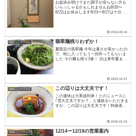
お盆休み明けでまだ調子が戻らない方も
いらっしゃるかもしれませんね8/20〜
8/22はお休みします8/23ー8/27は十分に
お席のご用意ができます連休前日なのに
能登産活あわびや松茸を仕入れたようで
す…皆さん食べに来て下さい〜
2024.08.19
翡翠麺残りわずか！
旬味にしでブログ
夏限定の翡翠麺 今年は暑さが長かったの
で、秋に入ってもう一回作ってもらいま
した その麺も残り3食！ 次は来年夏まで
おあずけです お好きな方はお早めに…
2025.10.27
この辺りは大丈夫です！
旬味にしでブログ
この連休は大寒波到来！とのニュースに
｢雪大丈夫ですか？」と連絡をいただきま
すが、この辺りは大丈夫です！幹線道路
には融雪装置がついているし、駐車場は
スタッフ頑張って除雪しています安心し
てお出かけ下さいね今日は天然鰤生鯨生
2025.02.22
鮪大羽イワシカニクリー...
12/14ー12/19の営業案内
旬味にしでブログ