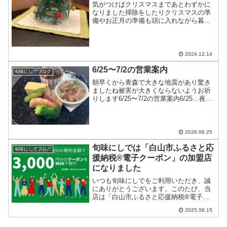
気がつけばクリスマスまであとわずかに
なりました掃除をしたりクリスマスの準
備やお正月の準備も頭に入れながら暮ら
しています12/14〜12/19の営業案内
12/14…夜は満席12/15…昼は満席夜は十
分にお席のご用意ができます12/16…十分
に...
2024.12.14
6/25〜7/2の営業案内
旬味にしでブログ
朝早くから青森で大きな地震があり驚き
ましたね被害が大きくならないようお祈
りします6/25〜7/2の営業案内6/25…夜の
み営業6/26…カウンターのみ6/27〜
6/30…十分にお席のご用意ができます
7/1〜7/2…お休みです皆様のお越しを
お...
2026.06.25
旬味にしでは「白山市ふるさと応
旬味にしでブログ
援納税®電子クーポン」の加盟店
になりました
いつも旬味にしでをご利用いただき、誠
にありがとうございます。このたび、当
店は「白山市ふるさと応援納税®電子ク
ーポン」の加盟店となりました。「ふる
2025.08.15
さと納税ってよく聞くけど、なんだか難
しそう…」 「電子クーポンってどうやっ