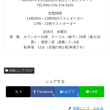
〒924-0878 石川県白山市末広１丁目１５４－１
TEL/FAX 076-274-5425
営業時間
11時30分～13時30分ラストオーダー
17時～21時ラストオーダー
定休日 水曜日
席 数 カウンター10席、テーブル（椅子）20席（最大26
席）、個室１室（座敷）2～6名
駐車場 12台（店舗の前が駐車場です）
旬味にしでブログ
シェアする
X
Facebook
はてブ
LINE
0
0
旬味にしで おかみ