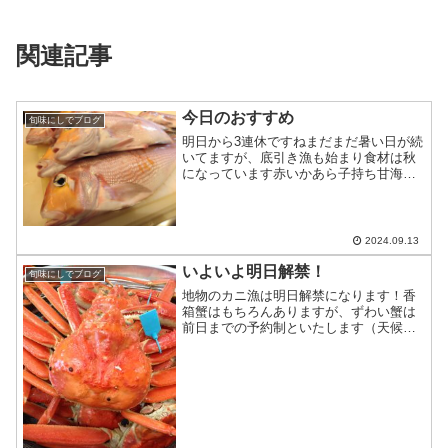
関連記事
今日のおすすめ
旬味にしでブログ
明日から3連休ですねまだまだ暑い日が続
いてますが、底引き漁も始まり食材は秋
になっています赤いかあら子持ち甘海老
甘鯛（活）子持ち鮎冬瓜きのこ菊花あん
かけなどです連休中、今のところはお席
のご用意が出来ますご予約お待ちしてお
ります
2024.09.13
いよいよ明日解禁！
旬味にしでブログ
地物のカニ漁は明日解禁になります！香
箱蟹はもちろんありますが、ずわい蟹は
前日までの予約制といたします（天候不
良により入荷が無い日もありますのでご
了承ください）香箱蟹はきれいに身だし
してお出ししますので、食べやすいです
よ皆様のお越しをお待ちし...