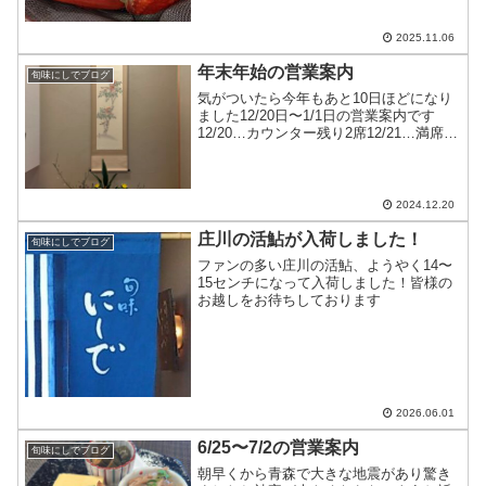
2025.11.06
年末年始の営業案内
旬味にしでブログ
気がついたら今年もあと10日ほどになり
ました12/20日〜1/1日の営業案内です
12/20…カウンター残り2席12/21…満席
12/22…十分にお席のご用意が出来ます
12/23…十分にお席のご用意が出来ます
12/24…十分にお席のご用意が出...
2024.12.20
庄川の活鮎が入荷しました！
旬味にしでブログ
ファンの多い庄川の活鮎、ようやく14〜
15センチになって入荷しました！皆様の
お越しをお待ちしております
2026.06.01
6/25〜7/2の営業案内
旬味にしでブログ
朝早くから青森で大きな地震があり驚き