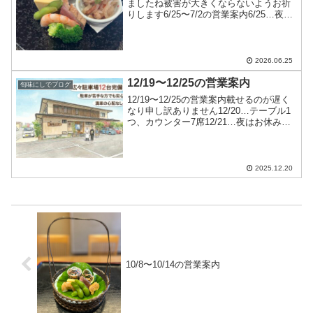
ましたね被害が大きくならないようお祈
りします6/25〜7/2の営業案内6/25…夜の
み営業6/26…カウンターのみ6/27〜
6/30…十分にお席のご用意ができます
7/1〜7/2…お休みです皆様のお越しを
お...
2026.06.25
12/19〜12/25の営業案内
旬味にしでブログ
12/19〜12/25の営業案内載せるのが遅く
なり申し訳ありません12/20…テーブル1
つ、カウンター7席12/21…夜はお休み
12/22…十分にお席のご用意ができます
12/23…ランチ営業年内はこの日まで夜は
カウンターのみ12/24…お休...
2025.12.20
10/8〜10/14の営業案内