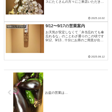
スにたくさんの方々にご来店いただき、
またたくさんのお祝いを頂戴し、ありが
とうございました10/2〜10/8の営業案内
が遅くなり申し訳ありません10/2〜10/7
は十...
2025.10.02
9/12〜9/17の営業案内
旬味にしでブログ
お天気が安定しなくて「弁当忘れても傘
忘れるな」のことわざ通りのこの頃です
9/12、9/13…十分にお席のご用意が出来
ます9/14…カウンター5席のみ9/15、
9/16…十分にお席のご用意が出来ます
9/17…お休みですよろしくお願いします
2025.09.12
お盆の営業は…