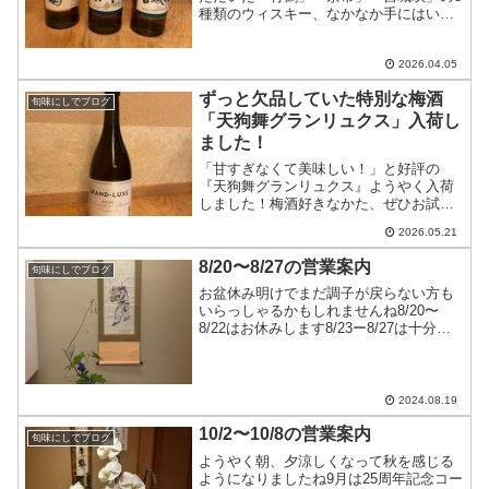
種類のウィスキー、なかなか手にはいら
なかのですが、今度からは入荷するよう
になったようですロックやハイボールで
お好みの銘柄を見つけてみませんか？
2026.04.05
ずっと欠品していた特別な梅酒
旬味にしでブログ
「天狗舞グランリュクス」入荷し
ました！
「甘すぎなくて美味しい！」と好評の
『天狗舞グランリュクス』ようやく入荷
しました！梅酒好きなかた、ぜひお試し
ください
2026.05.21
8/20〜8/27の営業案内
旬味にしでブログ
お盆休み明けでまだ調子が戻らない方も
いらっしゃるかもしれませんね8/20〜
8/22はお休みします8/23ー8/27は十分に
お席のご用意ができます連休前日なのに
能登産活あわびや松茸を仕入れたようで
す…皆さん食べに来て下さい〜
2024.08.19
10/2〜10/8の営業案内
旬味にしでブログ
ようやく朝、夕涼しくなって秋を感じる
ようになりましたね9月は25周年記念コー