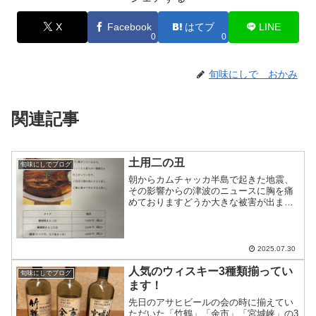
X
Facebook
はてブ
LINE
0
0
旬味にしで おかみ
関連記事
土用二の丑
旬味にしでブログ
朝からカムチャッカ半島で起きた地震、
その影響からの津波のニュースに胸を痛
めておりますどうか大きな被害が出ませ
んように…明日は土用二の丑ですお店は
お休みですが、鰻のテイクアウトのみお
受けします今日中にお電話下さいませ
2025.07.30
人気のウィスキー3種類揃ってい
旬味にしでブログ
ます！
先日のアサヒビールの会の時に揃えてい
ただいた「竹鶴」「余市」「宮城峡」の3