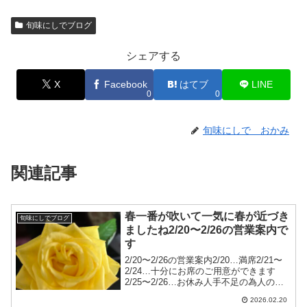
旬味にしでブログ
シェアする
X
Facebook
はてブ
LINE
0
0
旬味にしで おかみ
関連記事
春一番が吹いて一気に春が近づき
旬味にしでブログ
ましたね2/20〜2/26の営業案内で
す
2/20〜2/26の営業案内2/20…満席2/21〜
2/24…十分にお席のご用意ができます
2/25〜2/26…お休み人手不足の為人の確
保が出来ない時は、人数制限したり早じ
2026.02.20
まいしたり休んだりする事がありますご