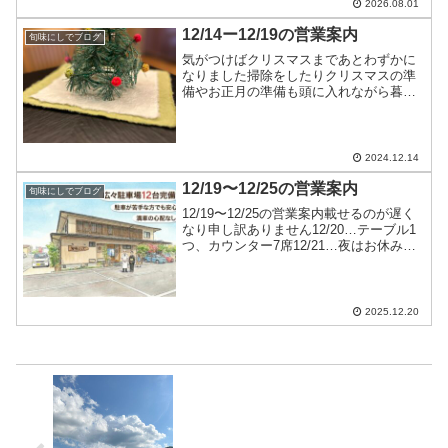
理のみ...
2026.08.01
12/14ー12/19の営業案内
旬味にしでブログ
気がつけばクリスマスまであとわずかに
なりました掃除をしたりクリスマスの準
備やお正月の準備も頭に入れながら暮ら
しています12/14〜12/19の営業案内
12/14…夜は満席12/15…昼は満席夜は十
分にお席のご用意ができます12/16…十分
に...
2024.12.14
12/19〜12/25の営業案内
旬味にしでブログ
12/19〜12/25の営業案内載せるのが遅く
なり申し訳ありません12/20…テーブル1
つ、カウンター7席12/21…夜はお休み
12/22…十分にお席のご用意ができます
12/23…ランチ営業年内はこの日まで夜は
カウンターのみ12/24…お休...
2025.12.20