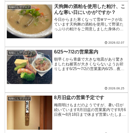
了承下さい
天狗舞の酒粕を使用した粕汁、こ
旬味にしでブログ
んな寒い日にいかがですか？
今日からまた寒くなって雪❄️マークが出
ています天狗舞の酒粕を使用して野菜た
っぷりの粕汁をご用意しました身体の中
から温まって免疫力上げていきましょう
2026.02.07
6/25〜7/2の営業案内
旬味にしでブログ
朝早くから青森で大きな地震があり驚き
ましたね被害が大きくならないようお祈
りします6/25〜7/2の営業案内6/25…夜の
み営業6/26…カウンターのみ6/27〜
6/30…十分にお席のご用意ができます
7/1〜7/2…お休みです皆様のお越しを
お...
2026.06.25
8月旧盆の営業予定です
旬味にしでブログ
梅雨明けもまだのようですが、暑い日が
続いています8月旧盆の営業案内です8月6
日夜〜8月18日まで休まず営業いたします
（急にお休みする時はこちらでお知らせ
します）8月10日〜8月16日は 昼
@5,500円〜 夜@7,700円〜のコース料