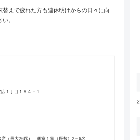
衣替えで疲れた方も連休明けからの日々に向
さい。
山市末広１丁目１５４－１
0席（最大26席）、個室１室（座敷）2～6名