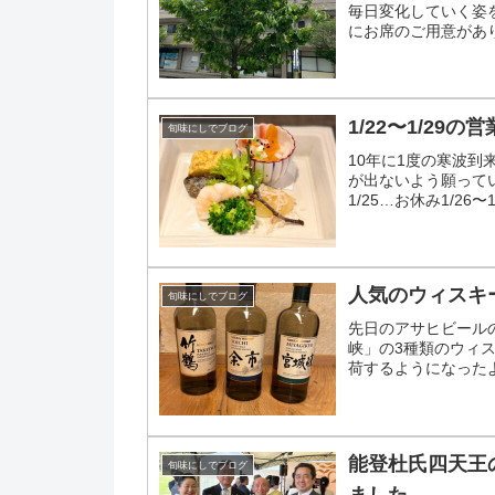
毎日変化していく姿を楽
にお席のご用意がありま
用意がありま...
1/22〜1/29の
旬味にしでブログ
10年に1度の寒波
が出ないよう願ってい
1/25…お休み1/26
み
人気のウィスキ
旬味にしでブログ
先日のアサヒビール
峡」の3種類のウィ
荷するようになった
みませんか？
能登杜氏四天王
旬味にしでブログ
ました…