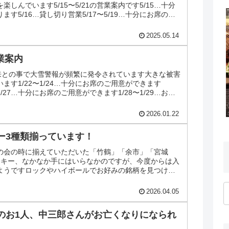
しんでいます5/15〜5/21の営業案内です5/15…十分
す5/16…貸し切り営業5/17〜5/19…十分にお席のご
2025.05.14
営業案内
到来との事で大雪警報が頻繁に発令されています大きな被害
ます1/22〜1/24…十分にお席のご用意ができます
〜1/27…十分にお席のご用意ができます1/28〜1/29…お休
2026.01.22
ー3種類揃っています！
の会の時に揃えていただいた「竹鶴」「余市」「宮城
スキー、なかなか手にはいらなかのですが、今度からは入
ようですロックやハイボールでお好みの銘柄を見つけて
2026.04.05
のお1人、中三郎さんがお亡くなりになられ