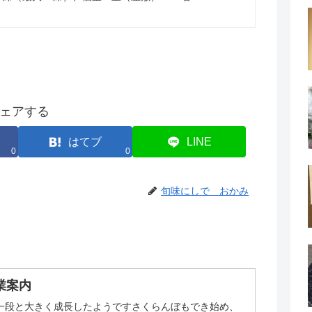
ェアする
はてブ
LINE
0
0
旬味にしで おかみ
営業案内
一段と大きく成長したようですさくらんぼもでき始め、