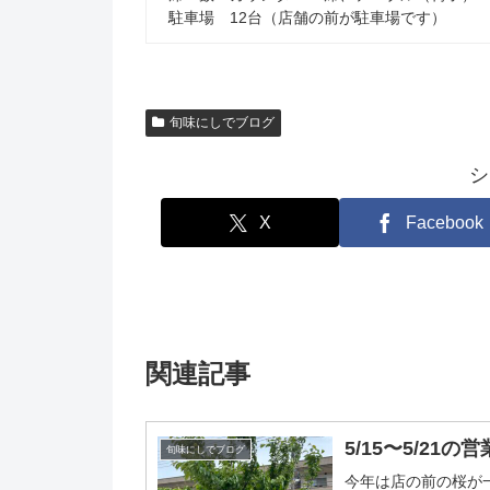
駐車場 12台（店舗の前が駐車場です）
旬味にしでブログ
シ
X
Facebook
関連記事
5/15〜5/21の
旬味にしでブログ
今年は店の前の桜が