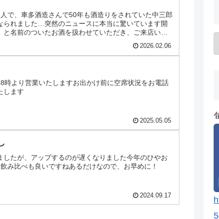
1人で、車多酒造さんで50年も酒造りをされていた中三郎
なられました…突然のニュースに本当に驚いています開
」と名前のついたお酒を扱わせていただき、ご来店いた
様皆さんにお...
2026.02.06
18時より営業いたしますお出かけ前に空席状況をお電話
たします
2025.05.05
し
ましたが、アップするのが遅くなりました今年のひやお
す飲み比べも良いですねあるだけなので、お早めに！
2024.09.17
h
5