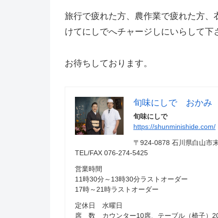
旅行で疲れた方、農作業で疲れた方、
けてにしでへチャージしにいらして下
お待ちしております。
旬味にしで おかみ
旬味にしで
https://shunminishide.com/
〒924-0878 石川県白
TEL/FAX 076-274-5425
営業時間
11時30分～13時30分ラストオーダー
17時～21時ラストオーダー
定休日 水曜日
席 数 カウンター10席、テーブル（椅子）2