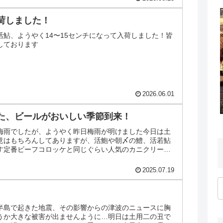
荷しました！
活鮎、ようやく14〜15センチになって入荷しました！皆
しております
2026.06.01
た、ビールがおいしい季節到来！
梅雨でしたが、ようやく昨日梅雨が明けました今日は土
意はもちろんしてありますが、活鮑や朝〆の鱧、活若鮎
す定番ビーフコロッケと同じぐらい人気のカニクリーム
冷たいビールとと...
2025.07.19
半島で起きた地震、その影響からの津波のニュースに胸
うか大きな被害が出ませんように…明日は土用二の丑で