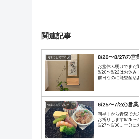
関連記事
8/20〜8/27の
旬味にしでブログ
お盆休み明けでまだ
8/20〜8/22はお
前日なのに能登産活
さい〜
6/25〜7/2の営
旬味にしでブログ
朝早くから青森で大
お祈りします6/25〜
6/27〜6/30…十
しをお...