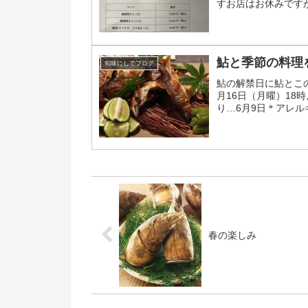
すお店はお休みです
下さいませ
鮎と季節の料理
旬味にしでブログ
鮎の解禁日に鮎とこ
月16日（月曜）18
り…6月9日＊アレ
下さい他の食材に変更し
春の楽しみ