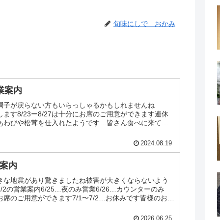
旬味にしで おかみ
営業案内
調子が戻らない方もいらっしゃるかもしれませんね
休みします8/23ー8/27は十分にお席のご用意ができます連休
あわびや松茸を仕入れたようです…皆さん食べに来て下
2024.08.19
業案内
きな地震があり驚きましたね被害が大きくならないよう
7/2の営業案内6/25…夜のみ営業6/26…カウンターのみ
分にお席のご用意ができます7/1〜7/2…お休みです皆様のお越
2026.06.25