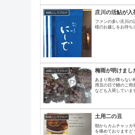
庄川の活鮎が入
旬味にしでブログ
ファンの多い庄川の
様のお越しをお待ち
梅雨が明けまし
旬味にしでブログ
あまり雨が降らない
用丑の日で鰻のご用
なども入荷していま
コロッケもありますよ
土用二の丑
旬味にしでブログ
朝からカムチャッカ
を痛めておりますど