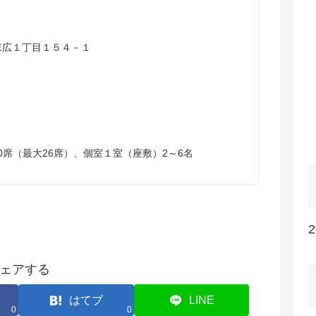
山市末広１丁目１５４－１
0席（最大26席）、個室１室（座敷）2～6名
ェアする
はてブ
LINE
0
0