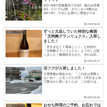
4/2〜4/9の営業案内です4/2…夜のみ営業
4/3…テーブル2席、カウンター9席のみ
4/4〜4/7…十分にお席のご用意ができま
す4/8〜4/9…お休み皆様のお越しをお待
ちしております
2026.04.02
ずっと欠品していた特別な梅酒
旬味にしでブログ
「天狗舞グランリュクス」入荷し
ました！
「甘すぎなくて美味しい！」と好評の
『天狗舞グランリュクス』ようやく入荷
しました！梅酒好きなかた、ぜひお試し
ください
2026.05.21
活フグが入荷しました！
旬味にしでブログ
大雪警報が発令され、「この冬は雪降ら
ないねー」と言ってた12月、1月分まとめ
て降るかと思いましたが、この辺りは普
通の冬の光景ですでも魚の入荷は少なく
なっておりますそんな中1.5kgの活フグが
入荷しましたご予約をいただいた日に合
わせてさばきま...
2025.02.08
おせち料理のご予約、お忘れでは
旬味にしでブログ