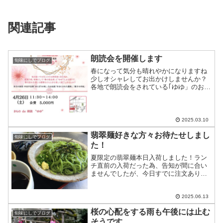
関連記事
朗読会を開催します
旬味にしでブログ
春になって気分も晴れやかになりますね
少しオシャレしてお出かけしませんか？
各地で朗読会をされている｢ゆゆ」のお2
人のお話を聞きにいらして下さい着物を
着たい方で着付けが不安な方はご相談く
ださい予約締め切り4月19日ですご参加お
待ちしております
2025.03.10
翡翠麺好きな方々お待たせしまし
旬味にしでブログ
た！
夏限定の翡翠麺本日入荷しました！ラン
チ直前の入荷だった為、告知が間に合い
ませんでしたが、今日すでに注文ありま
した！ランチだけでなく夜も単品でご用
意いたしますので、〆にぜひお召し上が
り下さい
2025.06.13
桜の心配をする雨も午後には止む
旬味にしでブログ
そうです