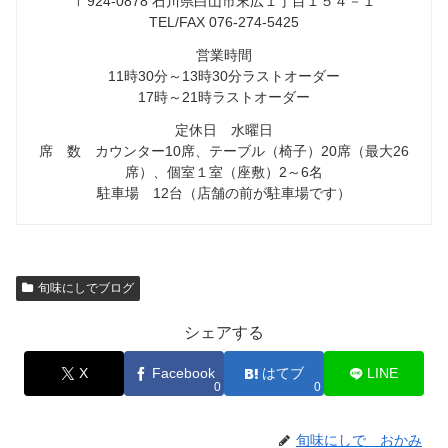
〒924-0878 石川県白山市末広１丁目１５４－１
TEL/FAX 076-274-5425
営業時間
11時30分～13時30分ラストオーダー
17時～21時ラストオーダー
定休日 水曜日
席 数 カウンター10席、テーブル（椅子）20席（最大26
席）、個室１室（座敷）2～6名
駐車場 12台（店舗の前が駐車場です）
旬味にしでブログ
シェアする
X
Facebook
はてブ
LINE
0
0
旬味にしで おかみ