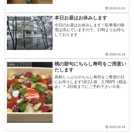
を楽しそうに召し上がる皆様の姿に、私
たちも元気をいただいた一...
2026.01.01
本日お昼はお休みします
旬味にしでブログ
今日のお昼はお休みします！駐車場の除
雪は済んでいますので、17時よりお待ち
しております
2026.01.22
桃の節句にちらし寿司をご用意い
旬味にしでブログ
たします
具材たっぷりのちらし寿司をご希望の日
にお作りします1折2人前…3,780円（税込
み）＊.2日前までにご予約下さい※具材
はその日の仕入れ状況により変わります
＊苦手な食材は変更しますので、ご予約
の際にお知らせ下さい
2025.02.23