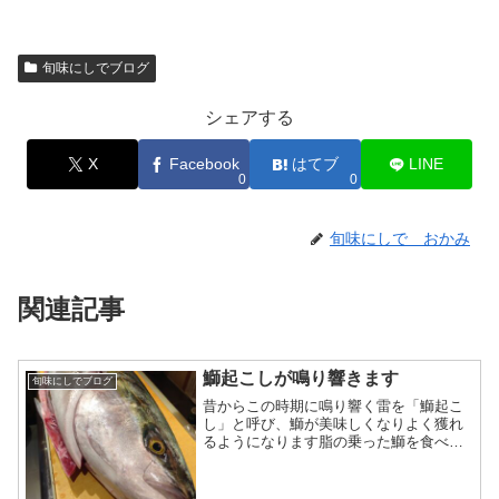
旬味にしでブログ
シェアする
X
Facebook
はてブ
LINE
0
0
旬味にしで おかみ
関連記事
鰤起こしが鳴り響きます
旬味にしでブログ
昔からこの時期に鳴り響く雷を「鰤起こ
し」と呼び、鰤が美味しくなりよく獲れ
るようになります脂の乗った鰤を食べに
いらして下さいねおかげさまで今夜は満
席になりました明日以降のお出かけをお
待ちしております