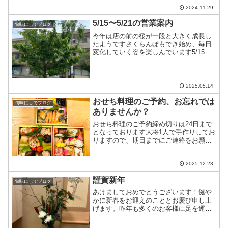
2024.11.29
5/15〜5/21の営業案内
旬味にしでブログ
今年は店の前の桜が一段と大きく成長し
たようですさくらんぼもでき始め、毎日
変化していく姿を楽しんでいます5/15〜
5/21の営業案内です5/15…十分にお席の
ご用意があります5/16…貸し切り営業
5/17〜5/19…十分にお席のご用意があり
ま...
2025.05.14
おせち料理のご予約、お忘れでは
旬味にしでブログ
ありませんか？
おせち料理のご予約締め切りは24日まで
となっております大将1人で手作りしてお
りますので、期日までにご連絡をお願い
します
2025.12.23
謹賀新年
旬味にしでブログ
あけましておめでとうございます！健や
かに新春をお迎えのこととお慶び申し上
げます。昨年も多くのお客様に足を運ん
でいただき、心より感謝申し上げます。
「のどぐろ」や「翡翠麺」、そして地酒