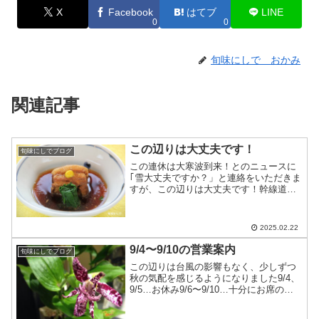
X
Facebook
はてブ
LINE
0
0
旬味にしで おかみ
関連記事
この辺りは大丈夫です！
旬味にしでブログ
この連休は大寒波到来！とのニュースに
｢雪大丈夫ですか？」と連絡をいただきま
すが、この辺りは大丈夫です！幹線道路
には融雪装置がついているし、駐車場は
スタッフ頑張って除雪しています安心し
てお出かけ下さいね今日は天然鰤生鯨生
2025.02.22
鮪大羽イワシカニクリー...
9/4〜9/10の営業案内
旬味にしでブログ
この辺りは台風の影響もなく、少しずつ
秋の気配を感じるようになりました9/4、
9/5…お休み9/6〜9/10…十分にお席のご
用意が出来ます皆様のお越しをお待ちし
ております