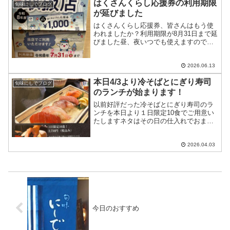
はくさんくらし応援券の利用期限
旬味にしでブログ
が延びました
はくさんくらし応援券、皆さんはもう使
われましたか？利用期限が8月31日まで延
びました昼、夜いつでも使えますので、
ぜひお出かけ下さいねお待ちしておりま
す
2026.06.13
本日4/3より冷そばとにぎり寿司
旬味にしでブログ
のランチが始まります！
以前好評だった冷そばとにぎり寿司のラ
ンチを本日より１日限定10食でご用意い
たしますネタはその日の仕入れでおまか
せ下さい
2026.04.03
今日のおすすめ