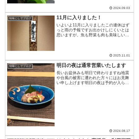
2024.09.03
11月に入りました！
旬味にしでブログ
いよいよ11月に入りましたこの連休はず
っと雨の予報ですお出かけしにくいとは
思いますが、魚も野菜も肉も美味しいも
の、取り揃えてお待ちしております
2025.11.01
明日の夜は通常営業いたします
旬味にしでブログ
長いお盆休みも明日で終わりますね地震
や台風の被害に遭われた方々にはお見舞
い申し上げます明日の夜は予約が入らな
いので、単品もご用意して通常営業とい
たします翌日からのお仕事に備えてゆっ
くりされることと思います夕方5時から営
業いたしますので、ぜひ...
2024.08.17