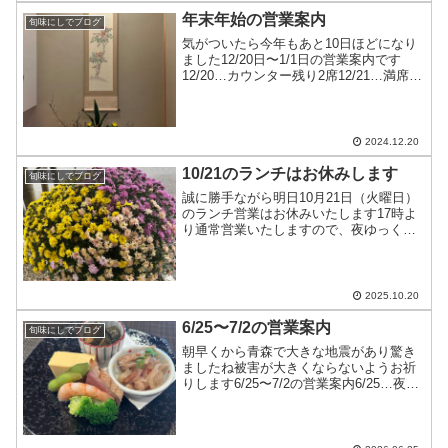
年末年始の営業案内
旬味にしでブログ
気がついたら今年もあと10日ほどになり
ました12/20日〜1/1日の営業案内です
12/20…カウンター残り2席12/21…満席
12/22…十分にお席のご用意が出来ます
12/23…十分にお席のご用意が出来ます
12/24…十分にお席のご用意が出...
2024.12.20
10/21のランチはお休みします
旬味にしでブログ
誠に勝手ながら明日10月21日（火曜日）
のランチ営業はお休みいたします17時よ
り通常営業いたしますので、夜ゆっくり
ご来店下さいませ
2025.10.20
6/25〜7/2の営業案内
旬味にしでブログ
朝早くから青森で大きな地震があり驚き
ましたね被害が大きくならないようお祈
りします6/25〜7/2の営業案内6/25…夜の
み営業6/26…カウンターのみ6/27〜
6/30…十分にお席のご用意ができます
7/1〜7/2…お休みです皆様のお越しを
お...