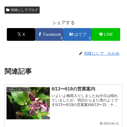
旬味にしでブログ
シェアする
X
Facebook
はてブ
LINE
0
0
旬味にしで おかみ
関連記事
6/13〜619の営業案内
旬味にしでブログ
いよいよ梅雨入りしましたね今日は晴れ
ていましたが、明日からまた雨のようで
す6/13〜6/19の営業案内6/13〜15…十分
にお席のご用意があります6/16…カウン
ターのみ（コース料理）6/17…十分にお
席のご用意があります6/18〜19…お...
2025.06.12