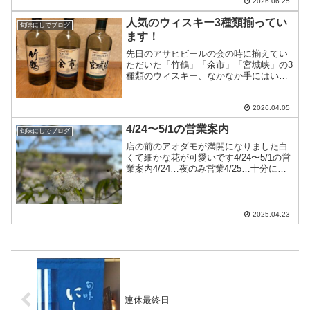
2026.06.25
人気のウィスキー3種類揃ってい
旬味にしでブログ
ます！
先日のアサヒビールの会の時に揃えてい
ただいた「竹鶴」「余市」「宮城峡」の3
種類のウィスキー、なかなか手にはいら
なかのですが、今度からは入荷するよう
になったようですロックやハイボールで
お好みの銘柄を見つけてみませんか？
2026.04.05
4/24〜5/1の営業案内
旬味にしでブログ
店の前のアオダモが満開になりました白
くて細かな花が可愛いです4/24〜5/1の営
業案内4/24…夜のみ営業4/25…十分にお
席のご用意ができます4/26…昼は満席
夜は十分にお席のご用意ができます
4/27…十分にお席のご用意ができます
4/2...
2025.04.23
連休最終日