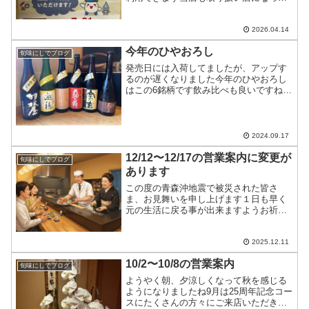
いますので、皆様ぜひご利用ください
2026.04.14
今年のひやおろし
旬味にしでブログ
発売日には入荷してましたが、アップす
るのが遅くなりました今年のひやおろし
はこの6銘柄です飲み比べも良いですねあ
るだけなので、お早めに！
2024.09.17
12/12〜12/17の営業案内に変更が
旬味にしでブログ
あります
この度の青森沖地震で被災された皆さ
ま、お見舞いを申し上げます１日も早く
元の生活に戻る事が出来ますようお祈り
します12/12〜12/17の営業案内に変更が
あります12/12…テーブル1つ、カウンタ
ーのみ12/13…満席12/14～12/15…...
2025.12.11
10/2〜10/8の営業案内
旬味にしでブログ
ようやく朝、夕涼しくなって秋を感じる
ようになりましたね9月は25周年記念コー
スにたくさんの方々にご来店いただき、