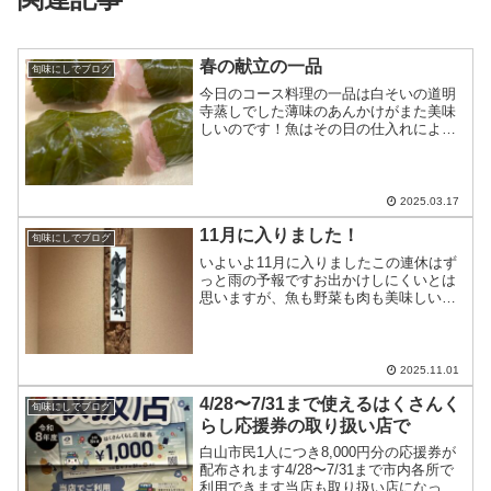
春の献立の一品
旬味にしでブログ
今日のコース料理の一品は白そいの道明
寺蒸しでした薄味のあんかけがまた美味
しいのです！魚はその日の仕入れにより
変わります
2025.03.17
11月に入りました！
旬味にしでブログ
いよいよ11月に入りましたこの連休はず
っと雨の予報ですお出かけしにくいとは
思いますが、魚も野菜も肉も美味しいも
の、取り揃えてお待ちしております
2025.11.01
4/28〜7/31まで使えるはくさんく
旬味にしでブログ
らし応援券の取り扱い店で
白山市民1人につき8,000円分の応援券が
配布されます4/28〜7/31まで市内各所で
利用できます当店も取り扱い店になって