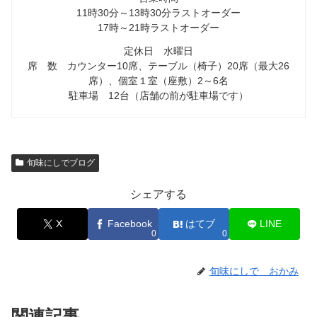
11時30分～13時30分ラストオーダー
17時～21時ラストオーダー
定休日 水曜日
席 数 カウンター10席、テーブル（椅子）20席（最大26
席）、個室１室（座敷）2～6名
駐車場 12台（店舗の前が駐車場です）
旬味にしでブログ
シェアする
X
Facebook
はてブ
LINE
0
0
旬味にしで おかみ
関連記事