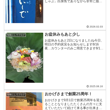
しゃぶ」白身魚でありながら非常に脂が
乗っています出汁にくぐらせた瞬間に身
の表面の脂がキラキラと光り、少し白く
変化しますお好みの火の入れ加減でお召
し上がりください大将手...
2026.02.03
お盆休みもあと少し
旬味にしでブログ
お盆休みもあと2日になりましたね今日、
明日の予約状況をお知らせします8/16
夜…カウンターのみご用意できます8/17
昼…カウンターのみご用意できます8/17
夜…テーブル席2つ、カウンター席ご用意
できます8/17までおまかせのコースのみ
のご案...
2025.08.16
おかげさまで創業25周年！
旬味にしでブログ
おかげさまで9月1日で創業25周年を迎え
ることとなりましたたくさんの方々に支
えていただいて続けて来る事が出来まし