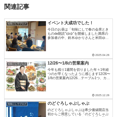
関連記事
イベント大成功でした！
旬味にしでブログ
今日のお昼は「旬味にしで春の会席とき
ものde朗読"ゆゆ"を開催しました満席の
参加者の中、鈴木ゆかりさんと米田ゆみ
さんのお2人の朗読に私も感動して涙が出
ましたまた次回開催の時にもたくさんの
お客様に来ていただきますよう！ご参加
の皆様、“ゆゆ"の...
2025.04.26
12/26〜1/8の営業案内
旬味にしでブログ
今年も残り1週間を切りました年々1年経
つのが早くなったように感じます12/26〜
1/8の営業案内12/26…テーブル1つ、カウ
ンター9席のみ（単品お受けします）
12/27…テーブル1つ、カウンター1席のみ
（単品お受けします）12/28〜12...
2025.12.26
のどぐろしゃぶしゃぶ
旬味にしでブログ
のどぐろしゃぶしゃぶは希少価値開店当
初からご用意している「のどぐろしゃぶ