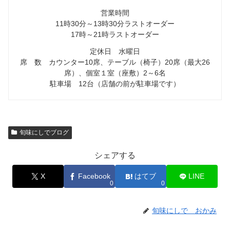
営業時間
11時30分～13時30分ラストオーダー
17時～21時ラストオーダー
定休日 水曜日
席 数 カウンター10席、テーブル（椅子）20席（最大26
席）、個室１室（座敷）2～6名
駐車場 12台（店舗の前が駐車場です）
旬味にしでブログ
シェアする
X
Facebook
はてブ
LINE
0
0
旬味にしで おかみ