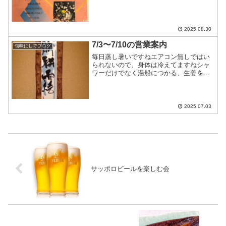
た事、心より感謝いたします大将が築き
上げた技術を込めて記念のコース
（@11,000円）をご用意いたしましたお
祝いの気持ちだけを持...
2025.08.30
7/3〜7/10の営業案内
旬味にしでブログ
毎日蒸し暑いですねエアコン無しではい
られないので、身体は冷えてますねシャ
ワーだけでなく湯船につかる、生姜を意
識して取り入れたりして身体の芯は温め
ていきましょうね7/3〜7/10の営業案内で
す7/3〜7/4…十分にお席のご用意ができ
ます7/5...
2025.07.03
サッポロビールを楽しむ会