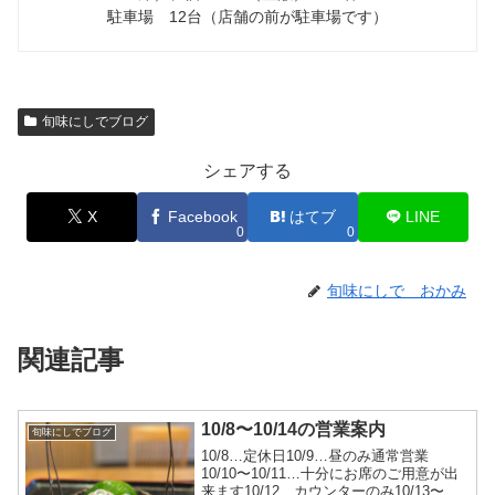
駐車場 12台（店舗の前が駐車場です）
旬味にしでブログ
シェアする
X
Facebook
はてブ
LINE
0
0
旬味にしで おかみ
関連記事
10/8〜10/14の営業案内
旬味にしでブログ
10/8…定休日10/9…昼のみ通常営業
10/10〜10/11…十分にお席のご用意が出
来ます10/12…カウンターのみ10/13〜