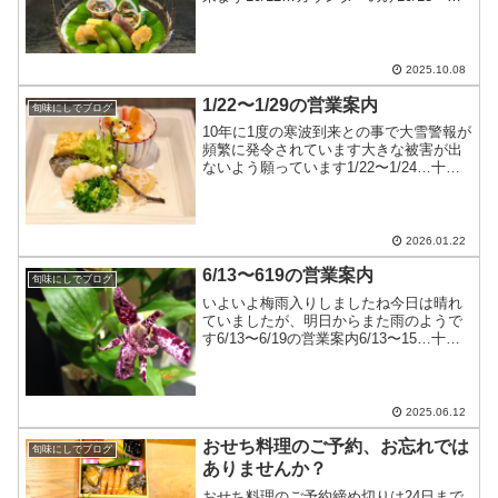
10/14…十分にお席のご用意が出来ます連
休中は特に前もってお席の確保をお願い
します
2025.10.08
1/22〜1/29の営業案内
旬味にしでブログ
10年に1度の寒波到来との事で大雪警報が
頻繁に発令されています大きな被害が出
ないよう願っています1/22〜1/24…十分
にお席のご用意ができます1/25…お休み
1/26〜1/27…十分にお席のご用意ができ
ます1/28〜1/29…お休み
2026.01.22
6/13〜619の営業案内
旬味にしでブログ
いよいよ梅雨入りしましたね今日は晴れ
ていましたが、明日からまた雨のようで
す6/13〜6/19の営業案内6/13〜15…十分
にお席のご用意があります6/16…カウン
ターのみ（コース料理）6/17…十分にお
席のご用意があります6/18〜19…お...
2025.06.12
おせち料理のご予約、お忘れでは
旬味にしでブログ
ありませんか？
おせち料理のご予約締め切りは24日まで