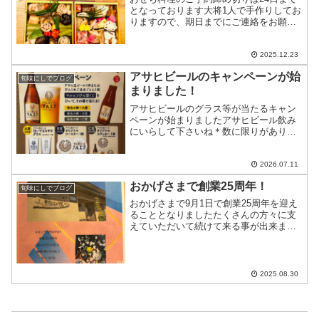
となっております大将1人で手作りしてお
りますので、期日までにご連絡をお願い
します
2025.12.23
アサヒビールのキャンペーンが始
旬味にしでブログ
まりました！
アサヒビールのグラス等が当たるキャン
ペーンが始まりましたアサヒビール飲み
にいらして下さいね＊数に限りがありま
すのでお早めに…
2026.07.11
おかげさまで創業25周年！
旬味にしでブログ
おかげさまで9月1日で創業25周年を迎え
ることとなりましたたくさんの方々に支
えていただいて続けて来る事が出来まし
た事、心より感謝いたします大将が築き
上げた技術を込めて記念のコース
（@11,000円）をご用意いたしましたお
祝いの気持ちだけを持...
2025.08.30