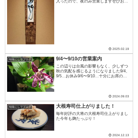
入ったので、夜のみ営業しますぜひお出
かけ下さいね
2025.02.19
9/4〜9/10の営業案内
旬味にしでブログ
この辺りは台風の影響もなく、少しずつ
秋の気配を感じるようになりました9/4、
9/5…お休み9/6〜9/10…十分にお席のご
用意が出来ます皆様のお越しをお待ちし
ております
2024.09.03
大根寿司仕上がりました！
旬味にしでブログ
毎年好評の大将の大根寿司仕上がりまし
た今年も麹たっぷり！
2024.12.13