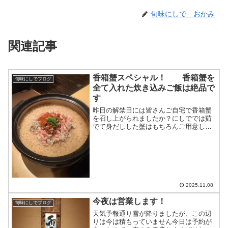
旬味にしで おかみ
関連記事
香箱蟹スペシャル！ 香箱蟹を
旬味にしでブログ
全て入れた炊き込みご飯は絶品で
す
昨日の解禁日には皆さんご自宅で香箱蟹
を召し上がられましたか？にしででは茹
でて身だしした蟹はもちろんご用意して
おります加能蟹（ずわい蟹）は予約制で
すスペシャルは土鍋で炊く香箱蟹の炊き
込みご飯です内子、外子も全て入ってい
ますこちらも前もってご予...
2025.11.08
今夜は営業します！
旬味にしでブログ
天気予報通り雪が降りましたが、この辺
りは今は積もっていません今日は予約が