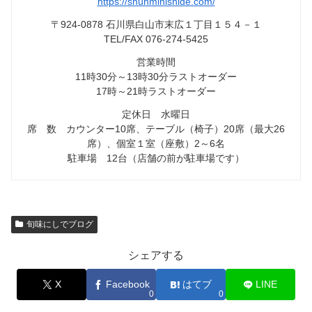
https://shunminishide.com/
〒924-0878 石川県白山市末広１丁目１５４－１
TEL/FAX 076-274-5425
営業時間
11時30分～13時30分ラストオーダー
17時～21時ラストオーダー
定休日 水曜日
席 数 カウンター10席、テーブル（椅子）20席（最大26
席）、個室１室（座敷）2～6名
駐車場 12台（店舗の前が駐車場です）
旬味にしでブログ
シェアする
X
Facebook
はてブ
LINE
0
0