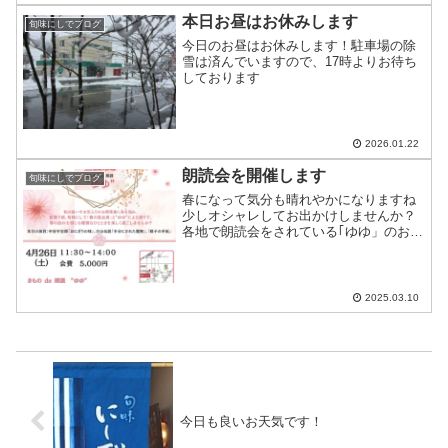
本日お昼はお休みします
旬味にしでブログ
今日のお昼はお休みします！駐車場の除
雪は済んでいますので、17時よりお待ち
しております
2026.01.22
朗読会を開催します
旬味にしでブログ
春になって気分も晴れやかになりますね
少しオシャレしてお出かけしませんか？
各地で朗読会をされている｢ゆゆ」のお2
人のお話を聞きにいらして下さい着物を
着たい方で着付けが不安な方はご相談く
ださい予約締め切り4月19日ですご参加お
待ちしております
2025.03.10
今日も良いお天気です！