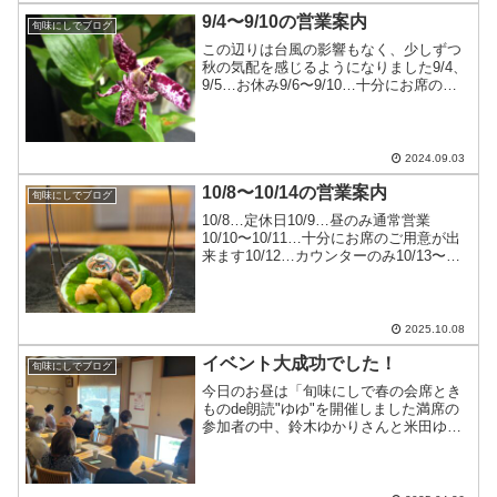
に変更しま...
9/4〜9/10の営業案内
旬味にしでブログ
この辺りは台風の影響もなく、少しずつ
秋の気配を感じるようになりました9/4、
9/5…お休み9/6〜9/10…十分にお席のご
用意が出来ます皆様のお越しをお待ちし
ております
2024.09.03
10/8〜10/14の営業案内
旬味にしでブログ
10/8…定休日10/9…昼のみ通常営業
10/10〜10/11…十分にお席のご用意が出
来ます10/12…カウンターのみ10/13〜
10/14…十分にお席のご用意が出来ます連
休中は特に前もってお席の確保をお願い
します
2025.10.08
イベント大成功でした！
旬味にしでブログ
今日のお昼は「旬味にしで春の会席とき
ものde朗読"ゆゆ"を開催しました満席の
参加者の中、鈴木ゆかりさんと米田ゆみ
さんのお2人の朗読に私も感動して涙が出
ましたまた次回開催の時にもたくさんの
お客様に来ていただきますよう！ご参加