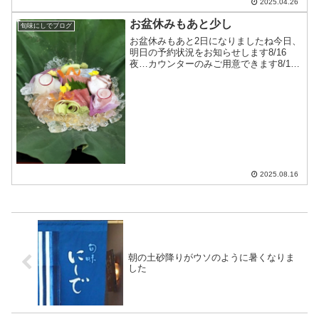
の皆様、“ゆゆ"の...
2025.04.26
お盆休みもあと少し
旬味にしでブログ
お盆休みもあと2日になりましたね今日、
明日の予約状況をお知らせします8/16
夜…カウンターのみご用意できます8/17
昼…カウンターのみご用意できます8/17
夜…テーブル席2つ、カウンター席ご用意
できます8/17までおまかせのコースのみ
のご案...
2025.08.16
朝の土砂降りがウソのように暑くなりま
した