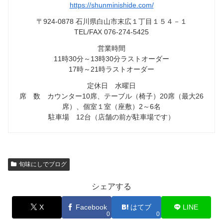
https://shunminishide.com/
〒924-0878 石川県白山市末広１丁目１５４－１
TEL/FAX 076-274-5425
営業時間
11時30分～13時30分ラストオーダー
17時～21時ラストオーダー
定休日 水曜日
席 数 カウンター10席、テーブル（椅子）20席（最大26
席）、個室１室（座敷）2～6名
駐車場 12台（店舗の前が駐車場です）
旬味にしでブログ
シェアする
X
Facebook
はてブ
LINE
0
0