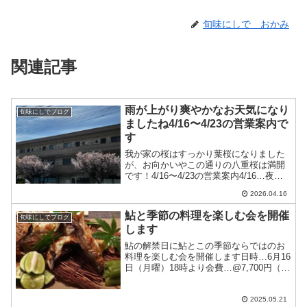
旬味にしで おかみ
関連記事
雨が上がり爽やかなお天気になり
旬味にしでブログ
ましたね4/16〜4/23の営業案内で
す
我が家の桜はすっかり葉桜になりました
が、お向かいやこの通りの八重桜は満開
です！4/16〜4/23の営業案内4/16…夜の
み通常営業4/17…夜はコースのみ4/18〜
2026.04.16
4/21…十分にお席のご用意ができます
4/22〜4/23…お休みです皆様のお...
鮎と季節の料理を楽しむ会を開催
旬味にしでブログ
します
鮎の解禁日に鮎とこの季節ならではのお
料理を楽しむ会を開催します日時…6月16
日（月曜）18時より会費…@7,700円（税
込み、飲み物別）予約締め切り…6月9日
＊アレルギーのある方、苦手な食材があ
る方は予約時にお知らせ下さい他の食材
2025.05.21