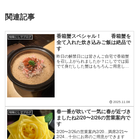
関連記事
香箱蟹スペシャル！ 香箱蟹を
旬味にしでブログ
全て入れた炊き込みご飯は絶品で
す
昨日の解禁日には皆さんご自宅で香箱蟹
を召し上がられましたか？にしででは茹
でて身だしした蟹はもちろんご用意して
おります加能蟹（ずわい蟹）は予約制で
すスペシャルは土鍋で炊く香箱蟹の炊き
込みご飯です内子、外子も全て入ってい
ますこちらも前もってご予...
2025.11.08
春一番が吹いて一気に春が近づき
旬味にしでブログ
ましたね2/20〜2/26の営業案内で
す
2/20〜2/26の営業案内2/20…満席2/21〜
2/24…十分にお席のご用意ができます