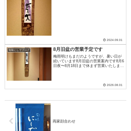
地域の方たちのおかげと感謝しておりま
す本日はワンドリンクサービスさせてい
ただきます台風の...
2024.09.01
8月旧盆の営業予定です
旬味にしでブログ
梅雨明けもまだのようですが、暑い日が
続いています8月旧盆の営業案内です8月6
日夜〜8月18日まで休まず営業いたします
（急にお休みする時はこちらでお知らせ
します）8月10日〜8月16日は 昼
@5,500円〜 夜@7,700円〜のコース料
理のみ...
2026.08.01
両家顔合わせ