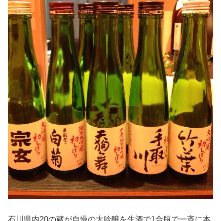
石川県内20の蔵が自慢の大吟醸を生酒で1合瓶で一斉に本