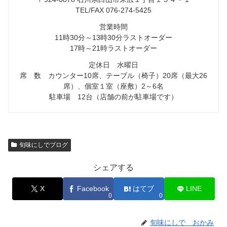
TEL/FAX 076-274-5425
営業時間
11時30分～13時30分ラストオーダー
17時～21時ラストオーダー
定休日 水曜日
席 数 カウンター10席、テーブル（椅子）20席（最大26
席）、個室１室（座敷）2～6名
駐車場 12台（店舗の前が駐車場です）
旬味にしでブログ
シェアする
X
Facebook
はてブ
LINE
0
0
旬味にしで おかみ