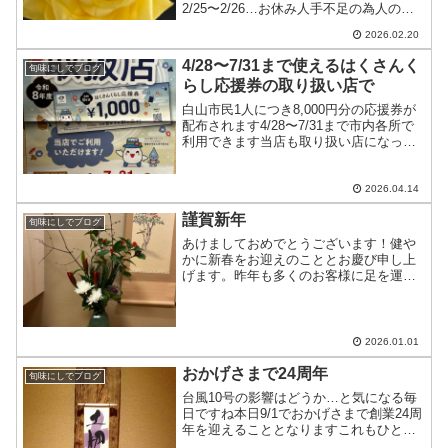
2/25〜2/26…お休み人手不足の為人の確
保が出来ない時は、人数制限したり早じ
2026.02.20
まいしたり休んだりする事がありますご
了承下さい
4/28〜7/31まで使えるはくさんく
旬味にしでブログ
らし応援券の取り扱い店で
白山市民1人につき8,000円分の応援券が
配布されます4/28〜7/31まで市内各所で
利用できます当店も取り扱い店になって
いますので、皆様ぜひご利用ください
2026.04.14
謹賀新年
旬味にしでブログ
あけましておめでとうございます！健や
かに新春をお迎えのこととお慶び申し上
げます。昨年も多くのお客様に足を運ん
でいただき、心より感謝申し上げます。
「のどぐろ」や「翡翠麺」、そして地酒
を楽しそうに召し上がる皆様の姿に、私
たちも元気をいただいた一...
2026.01.01
おかげさまで24周年
旬味にしでブログ
台風10号の影響はどうか…と気になる毎
日ですね本日9/1でおかげさまで創業24周
年を迎えることとなりますこれもひとえ
に支えて下さるお客様、取引先の皆様、