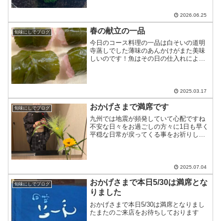
7/1〜7/2…お休みです皆様のお越しを
お...
2026.06.25
春の献立の一品
旬味にしでブログ
今日のコース料理の一品は白そいの道明
寺蒸しでした薄味のあんかけがまた美味
しいのです！魚はその日の仕入れにより
変わります
2025.03.17
おかげさまで満席です
旬味にしでブログ
九州では地震が頻発していて心配ですね
不安な日々をお過ごしの方々に1日も早く
平穏な日常が戻ってくる事をお祈りして
おりますあまりにも暑いこの辺り、見た
目だけでも涼しさを感じていただきたく
て、ひまわりときりふき草を飾りました
おかげさまで7/5（土...
2025.07.04
おかげさまで本日5/30は満席とな
旬味にしでブログ
りました
おかげさまで本日5/30は満席となりまし
たまたのご来店をお待ちしております