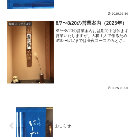
2026.05.30
8/7〜8/20の営業案内（2025年）
旬味にしでブログ
8/7〜8/20の営業案内お盆期間中は休まず
営業いたしますが、大将１人で作るため
8/10〜8/17までは昼夜コースのみとさせ
ていただきます昼は@5,500円〜夜は
@7,700円〜8/7…貸切り営業🈵8/8…テー
ブル1つ、カウンター7席8/9...
2025.08.06
おしらせ