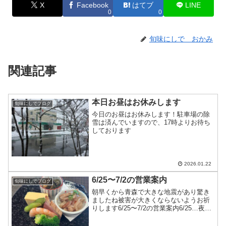
X
Facebook
はてブ
LINE
0
0
旬味にしで おかみ
関連記事
本日お昼はお休みします
旬味にしでブログ
今日のお昼はお休みします！駐車場の除
雪は済んでいますので、17時よりお待ち
しております
2026.01.22
6/25〜7/2の営業案内
旬味にしでブログ
朝早くから青森で大きな地震があり驚き
ましたね被害が大きくならないようお祈
りします6/25〜7/2の営業案内6/25…夜の
み営業6/26…カウンターのみ6/27〜
6/30…十分にお席のご用意ができます