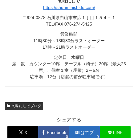
旬味にしで
https://shunminishide.com/
〒924-0878 石川県白山市末広１丁目１５４－１
TEL/FAX 076-274-5425
営業時間
11時30分～13時30分ラストオーダー
17時～21時ラストオーダー
定休日 水曜日
席 数 カウンター10席、テーブル（椅子）20席（最大26
席）、個室１室（座敷）2～6名
駐車場 12台（店舗の前が駐車場です）
旬味にしでブログ
シェアする
X
Facebook
はてブ
LINE
0
0