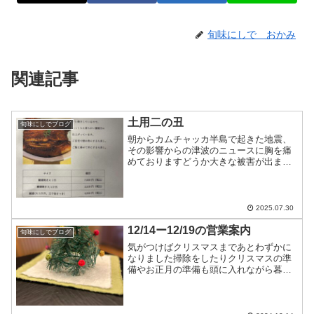
旬味にしで おかみ
関連記事
土用二の丑
旬味にしでブログ
朝からカムチャッカ半島で起きた地震、
その影響からの津波のニュースに胸を痛
めておりますどうか大きな被害が出ませ
んように…明日は土用二の丑ですお店は
お休みですが、鰻のテイクアウトのみお
受けします今日中にお電話下さいませ
2025.07.30
12/14ー12/19の営業案内
旬味にしでブログ
気がつけばクリスマスまであとわずかに
なりました掃除をしたりクリスマスの準
備やお正月の準備も頭に入れながら暮ら
しています12/14〜12/19の営業案内
12/14…夜は満席12/15…昼は満席夜は十
分にお席のご用意ができます12/16…十分