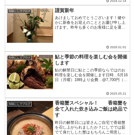
に...
2024.12.14
謹賀新年
旬味にしでブログ
あけましておめでとうございます！健や
かに新春をお迎えのこととお慶び申し上
げます。昨年も多くのお客様に足を運ん
でいただき、心より感謝申し上げます。
「のどぐろ」や「翡翠麺」、そして地酒
を楽しそうに召し上がる皆様の姿に、私
たちも元気をいただいた一...
2026.01.01
鮎と季節の料理を楽しむ会を開催
旬味にしでブログ
します
鮎の解禁日に鮎とこの季節ならではのお
料理を楽しむ会を開催します日時…6月16
日（月曜）18時より会費…@7,700円（税
込み、飲み物別）予約締め切り…6月9日
＊アレルギーのある方、苦手な食材があ
る方は予約時にお知らせ下さい他の食材
2025.05.21
に変更しま...
香箱蟹スペシャル！ 香箱蟹を
旬味にしでブログ
全て入れた炊き込みご飯は絶品で
す
昨日の解禁日には皆さんご自宅で香箱蟹
を召し上がられましたか？にしででは茹
でて身だしした蟹はもちろんご用意して