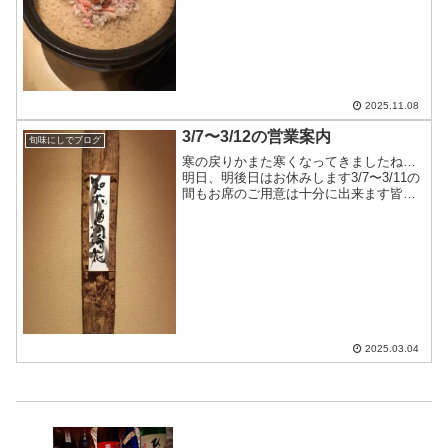
おります加能蟹（ずわい蟹）は予約制で
すスペシャルは土鍋で炊く香箱蟹の炊き
込みご飯です内子、外子も全て入ってい
ますこちらも前もってご予...
2025.11.08
3/7〜3/12の営業案内
旬味にしでブログ
寒の戻りかまた寒くなってきましたね…
明日、明後日はお休みします3/7〜3/11の
間もお席のご用意は十分に出来ます皆様
のお越しをお待ちしております
2025.03.04