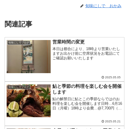
旬味にしで おかみ
関連記事
営業時間の変更
旬味にしでブログ
本日は都合により、18時より営業いたし
ますお出かけ前に空席状況をお電話にて
ご確認お願いいたします
2025.05.05
鮎と季節の料理を楽しむ会を開催
旬味にしでブログ
します
鮎の解禁日に鮎とこの季節ならではのお
料理を楽しむ会を開催します日時…6月16
日（月曜）18時より会費…@7,700円（税
込み、飲み物別）予約締め切り…6月9日
＊アレルギーのある方、苦手な食材があ
る方は予約時にお知らせ下さい他の食材
2025.05.21
に変更しま...