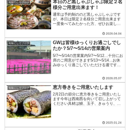
本日のど黒しゃぶしゃぶ限定２名
旬味にしでブログ
様分ご用意出来ます！
通常は予約制ののど黒しゃぶしゃぶです
が、本日は限定２名様分ご用意出来ます
一度食べてみたかった方、ぜひお楽しみ
くださいね
2026.04.04
GWは皆様ゆっくりお過ごしでし
旬味にしでブログ
たか？5/7〜5/14の営業案内
5/7〜5/14の営業案内5/7〜5/12…十分にお
席のご用意ができます5/13〜5/14…お休
みゆっくり過ごしていただける週ですど
うぞ足を運んでくださいね
2026.05.07
恵方巻きをご用意いたします
旬味にしでブログ
2月2日の節分に恵方巻きをご用意いたし
ます今年は西南西を向いて召し上がって
ください具材は鰻、玉子、きゅうり、か
んぴょう、椎茸いくら、海老の7種です1
本2,160円（税込み）1/2本1,080円（税込
み）2日前までにお電話にてご予約を承り
ます...
2025.01.24