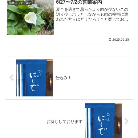
6/27〜7/2の営業案内
旬味にしでブログ
夏至を過ぎて思ったより雨が少ないこの
辺り少しホッとしながらも雨の被害に遭
われた方々はどうだろう？と案じており
ます6/27〜7/2の営業案内です6/27…十分
にお席のご用意ができます6/28…カウン
ター7席のみ6/29〜6/30…十分にお席の...
2025.06.25
仕込み！
お待ちしております