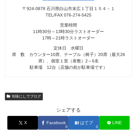
〒924-0878 石川県白山市末広１丁目１５４－１
TEL/FAX 076-274-5425
営業時間
11時30分～13時30分ラストオーダー
17時～21時ラストオーダー
定休日 水曜日
席 数 カウンター10席、テーブル（椅子）20席（最大26
席）、個室１室（座敷）2～6名
駐車場 12台（店舗の前が駐車場です）
旬味にしでブログ
シェアする
X
Facebook
はてブ
LINE
0
0