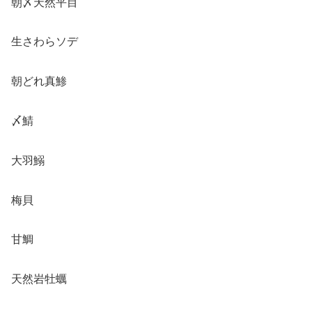
朝〆天然平目
生さわらソデ
朝どれ真鯵
〆鯖
大羽鰯
梅貝
甘鯛
天然岩牡蠣