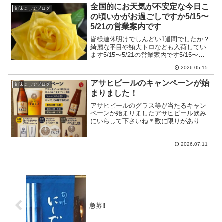
全国的にお天気が不安定な今日こ
旬味にしでブログ
の頃いかがお過ごしですか5/15〜
5/21の営業案内です
皆様連休明けでしんどい1週間でしたか？
綺麗な平目や鮪大トロなども入荷してい
ます5/15〜5/21の営業案内です5/15〜
5/19…十分にお席のご用意ができます
2026.05.15
5/20…昼はお休み、夜はカウンターのみ
5/21…昼は通常通りランチ営業 夜
アサヒビールのキャンペーンが始
旬味にしでブログ
は...
まりました！
アサヒビールのグラス等が当たるキャン
ペーンが始まりましたアサヒビール飲み
にいらして下さいね＊数に限りがありま
すのでお早めに…
2026.07.11
急募‼️