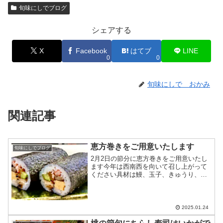
旬味にしでブログ
シェアする
X
Facebook
はてブ
LINE
0
0
旬味にしで おかみ
関連記事
恵方巻きをご用意いたします
旬味にしでブログ
2月2日の節分に恵方巻きをご用意いたし
ます今年は西南西を向いて召し上がって
ください具材は鰻、玉子、きゅうり、か
んぴょう、椎茸いくら、海老の7種です1
本2,160円（税込み）1/2本1,080円（税込
み）2日前までにお電話にてご予約を承り
ます...
2025.01.24