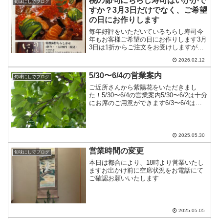
桃の節句にちらし寿司はいかがで
旬味にしでブログ
すか？3月3日だけでなく、ご希望
の日にお作りします
毎年好評をいただいているちらし寿司今
年もお客様ご希望の日にお作りします3月
3日は1折からご注文をお受けしますが、
それ以外の日は2折からご注文をお受けし
2026.02.12
ます3日前までにご予約下さいアレルギー
や苦手な食材がある場合は予約時にお知
5/30〜6/4の営業案内
旬味にしでブログ
らせ下さい
ご近所さんから紫陽花をいただきまし
た！5/30〜6/4の営業案内5/30〜6/2は十分
にお席のご用意ができます6/3〜6/4はお
休みしますよろしくお願いします
2025.05.30
営業時間の変更
旬味にしでブログ
本日は都合により、18時より営業いたし
ますお出かけ前に空席状況をお電話にて
ご確認お願いいたします
2025.05.05