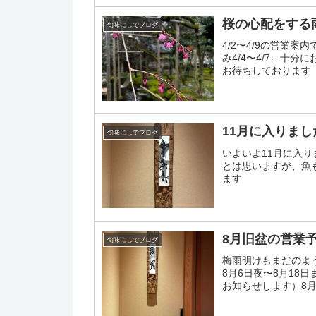
桜の心配をする
旬味にしでブログ
4/2〜4/9の営業案
み4/4〜4/7…十分
お待ちしております
11月に入りまし
旬味にしでブログ
いよいよ11月に入
とは思いますが、魚
ます
8月旧盆の営業
旬味にしでブログ
梅雨明けもまだのよ
8月6日夜〜8月18
お知らせします）8月1
ース料理のみ...