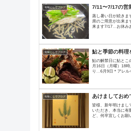
7/11〜7/17の
旬味にしでブログ
蒸し暑い日が続きますね
席のご用意が出来ます
来ます7/17…お休
鮎と季節の料理
旬味にしでブログ
鮎の解禁日に鮎とこ
月16日（月曜）18
り…6月9日＊アレ
下さい他の食材に変更し
あけましておめ
旬味にしでブログ
皆様、新年明けまし
いただき、本当に有
ど、何卒宜しくお願
となりますよう願って