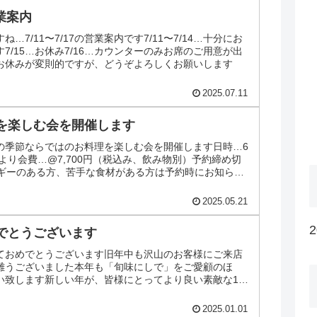
営業案内
…7/11〜7/17の営業案内です7/11〜7/14…十分にお
7/15…お休み7/16…カウンターのみお席のご用意が出
みお休みが変則的ですが、どうぞよろしくお願いします
2025.07.11
を楽しむ会を開催します
の季節ならではのお料理を楽しむ会を開催します日時…6
時より会費…@7,700円（税込み、飲み物別）予約締め切
ルギーのある方、苦手な食材がある方は予約時にお知らせ
ま...
2025.05.21
でとうございます
ておめでとうございます旧年中も沢山のお客様にご来店
難うございました本年も「旬味にしで」をご愛顧のほ
い致します新しい年が、皆様にとってより良い素敵な1年
おります新年2日...
2025.01.01