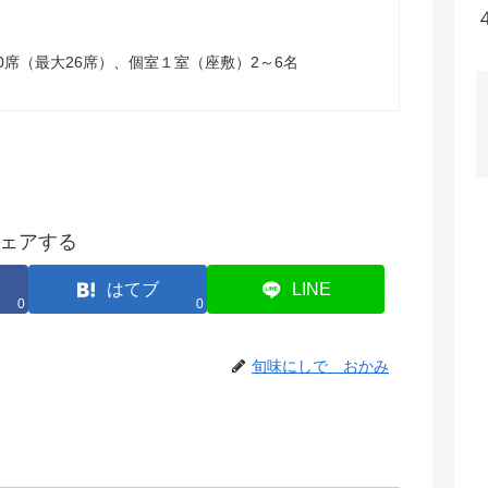
0席（最大26席）、個室１室（座敷）2～6名
ェアする
はてブ
LINE
0
0
旬味にしで おかみ