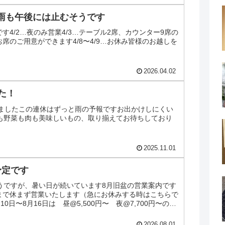
雨も午後には止むそうです
内です4/2…夜のみ営業4/3…テーブル2席、カウンター9席の
にお席のご用意ができます4/8〜4/9…お休み皆様のお越しを
2026.04.02
た！
りましたこの連休はずっと雨の予報ですお出かけしにくい
も野菜も肉も美味しいもの、取り揃えてお待ちしており
2025.11.01
予定です
うですが、暑い日が続いています8月旧盆の営業案内です
日まで休まず営業いたします（急にお休みする時はこちらで
0日〜8月16日は 昼@5,500円〜 夜@7,700円〜のコ
2026.08.01