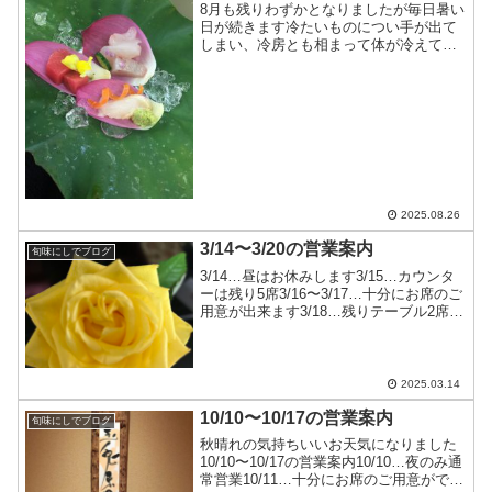
8月も残りわずかとなりましたが毎日暑い
日が続きます冷たいものについ手が出て
しまい、冷房とも相まって体が冷えてま
すね生姜などを使って体の中から温めて
いきたいですね8/26〜9/2の営業案内です
8/26〜8/28…お休み8/29〜9/2…十分に...
2025.08.26
3/14〜3/20の営業案内
旬味にしでブログ
3/14…昼はお休みします3/15…カウンタ
ーは残り5席3/16〜3/17…十分にお席のご
用意が出来ます3/18…残りテーブル2席、
カウンター9席のみ3/19〜3/20…お休み皆
様のご来店をお待ちしております
2025.03.14
10/10〜10/17の営業案内
旬味にしでブログ
秋晴れの気持ちいいお天気になりました
10/10〜10/17の営業案内10/10…夜のみ通
常営業10/11…十分にお席のご用意ができ