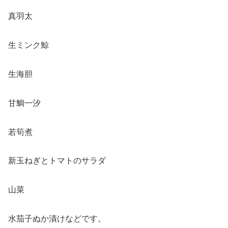
真羽太
生ミンク鯨
生海胆
甘鯛一汐
若筍煮
新玉ねぎとトマトのサラダ
山菜
水茄子ぬか漬けなどです。