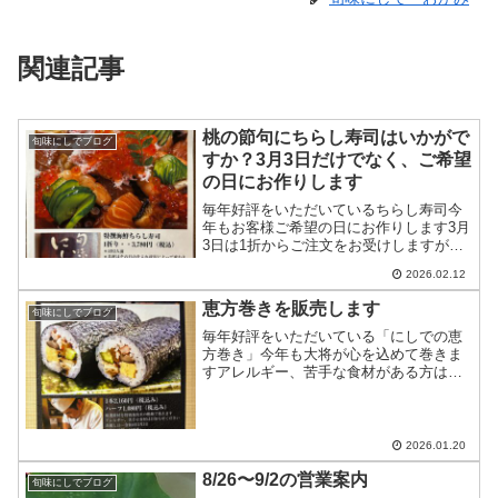
関連記事
桃の節句にちらし寿司はいかがで
旬味にしでブログ
すか？3月3日だけでなく、ご希望
の日にお作りします
毎年好評をいただいているちらし寿司今
年もお客様ご希望の日にお作りします3月
3日は1折からご注文をお受けしますが、
それ以外の日は2折からご注文をお受けし
2026.02.12
ます3日前までにご予約下さいアレルギー
や苦手な食材がある場合は予約時にお知
恵方巻きを販売します
旬味にしでブログ
らせ下さい
毎年好評をいただいている「にしでの恵
方巻き」今年も大将が心を込めて巻きま
すアレルギー、苦手な食材がある方はご
予約時にお知らせ下さいご予約お待ちし
ております
2026.01.20
8/26〜9/2の営業案内
旬味にしでブログ