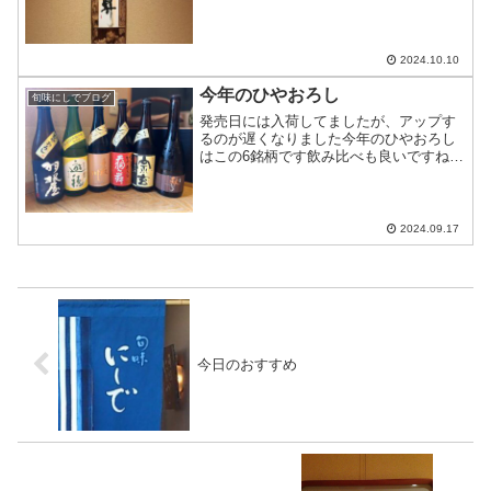
ます10/12…昼は満席夜はテーブル席1つ
とカウンターのみ10/13…昼は予約制夜は
十分にお席のご用意ができま...
2024.10.10
今年のひやおろし
旬味にしでブログ
発売日には入荷してましたが、アップす
るのが遅くなりました今年のひやおろし
はこの6銘柄です飲み比べも良いですねあ
るだけなので、お早めに！
2024.09.17
今日のおすすめ