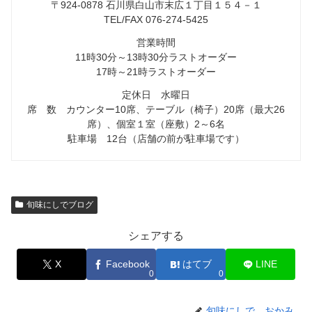
〒924-0878 石川県白山市末広１丁目１５４－１
TEL/FAX 076-274-5425
営業時間
11時30分～13時30分ラストオーダー
17時～21時ラストオーダー
定休日 水曜日
席 数 カウンター10席、テーブル（椅子）20席（最大26
席）、個室１室（座敷）2～6名
駐車場 12台（店舗の前が駐車場です）
旬味にしでブログ
シェアする
X
Facebook
はてブ
LINE
0
0
旬味にしで おかみ