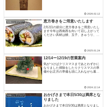
しますが満席です...
2026.02.12
恵方巻きをご用意いたします
旬味にしでブログ
2月2日の節分に恵方巻きをご用意いたし
ます今年は西南西を向いて召し上がって
ください具材は鰻、玉子、きゅうり、か
んぴょう、椎茸いくら、海老の7種です1
本2,160円（税込み）1/2本1,080円（税込
み）2日前までにお電話にてご予約を承り
ます...
2025.01.24
12/14ー12/19の営業案内
旬味にしでブログ
気がつけばクリスマスまであとわずかに
なりました掃除をしたりクリスマスの準
備やお正月の準備も頭に入れながら暮ら
しています12/14〜12/19の営業案内
12/14…夜は満席12/15…昼は満席夜は十
分にお席のご用意ができます12/16…十分
に...
2024.12.14
おかげさまで本日5/30は満席とな
旬味にしでブログ
りました
おかげさまで本日5/30は満席となりまし