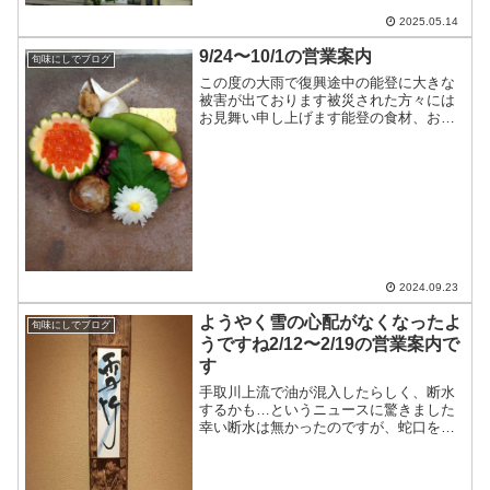
5/17〜5/19…十分にお席のご用意があり
ま...
2025.05.14
9/24〜10/1の営業案内
旬味にしでブログ
この度の大雨で復興途中の能登に大きな
被害が出ております被災された方々には
お見舞い申し上げます能登の食材、お酒
を使う事でわずかながらの支援をさせて
いただきます。9/24〜10/1の営業案内で
す9/24…お休み9/25…昼は休み、夜は大
丈夫です...
2024.09.23
ようやく雪の心配がなくなったよ
旬味にしでブログ
うですね2/12〜2/19の営業案内で
す
手取川上流で油が混入したらしく、断水
するかも…というニュースに驚きました
幸い断水は無かったのですが、蛇口をひ
ねれば水が出る普通の生活が出来る事に
感謝しています2/12…昼のみ営業して夜
はお休み2/13…昼はお休みして夜は営業