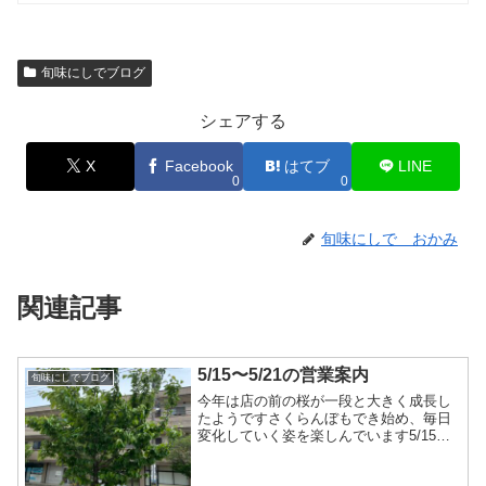
旬味にしでブログ
シェアする
X
Facebook
はてブ
LINE
0
0
旬味にしで おかみ
関連記事
5/15〜5/21の営業案内
旬味にしでブログ
今年は店の前の桜が一段と大きく成長し
たようですさくらんぼもでき始め、毎日
変化していく姿を楽しんでいます5/15〜
5/21の営業案内です5/15…十分にお席の
ご用意があります5/16…貸し切り営業