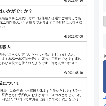
2025.04.16
はいかがですか？
鰻蒲焼きをご用意します（鰻蒲焼きは通年ご用意してあ
午前11時以降のお引き取りで承りますご予約時にお引き取
さい
2025.07.08
営業案内
調子が戻らない方もいらっしゃるかもしれませんね
休みします8/23ー8/27は十分にお席のご用意ができます連休
あわびや松茸を仕入れたようです…皆さん食べに来て下
2024.08.19
業について
業案内旧盆中は例年通り水曜日も休まず営業いたします8/9〜
為、昼夜ともに予約制のおまかせコースのみとさせていた
h
0円〜夜@7,700円〜ですお昼は前日までの予約がなければ
5