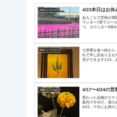
4/23本日はお休
旬味にしでブログ
あちこちで芝桜が満開に
ウンター7席でコー
つ、カウンター9席4/
です...
七草粥を食べ終わり
旬味にしでブログ
れて申し訳ありません1
意ができます1/14
しをお待ちしてお...
4/17〜4/24の
旬味にしでブログ
変わった品種のラナン
案内です4/17…昼の
4/22…十分にお席の
ちして...