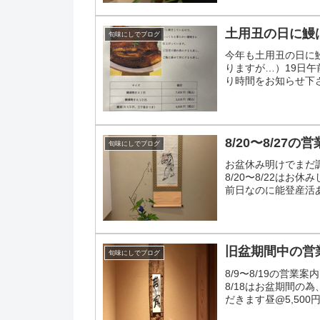
土用丑の日に鰻
旬味にしでブログ
今年も土用丑の日に
りますが…）19日
り時間をお知らせ下
8/20〜8/27の
旬味にしでブログ
お盆休み明けでまだ
8/20〜8/22はお
前日なのに能登産活
さい〜
旧盆期間中の営
旬味にしでブログ
8/9〜8/19の営
8/18はお盆期間の
だきます昼@5,50
営業いたしま...