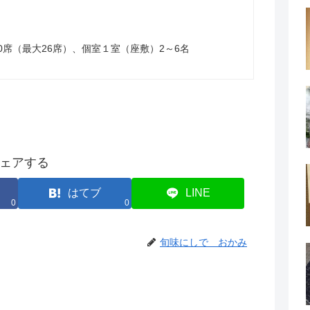
0席（最大26席）、個室１室（座敷）2～6名
ェアする
はてブ
LINE
0
0
旬味にしで おかみ