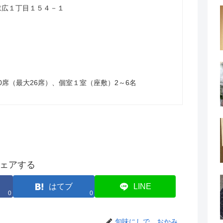
山市末広１丁目１５４－１
0席（最大26席）、個室１室（座敷）2～6名
ェアする
はてブ
LINE
0
0
旬味にしで おかみ