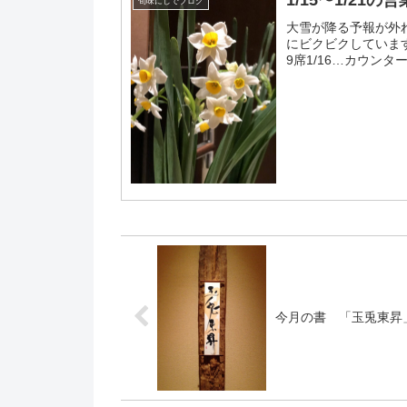
1/15〜1/21の
旬味にしでブログ
大雪が降る予報が外
にビクビクしています1
9席1/16…カウンタ
カウ...
今月の書 「玉兎東昇