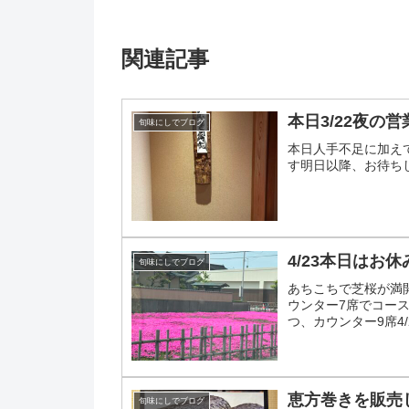
関連記事
本日3/22夜の
旬味にしでブログ
本日人手不足に加え
す明日以降、お待ち
4/23本日はお休
旬味にしでブログ
あちこちで芝桜が満開に
ウンター7席でコー
つ、カウンター9席4/
です...
恵方巻きを販売
旬味にしでブログ