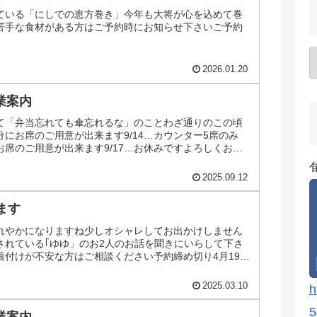
ている「にしでの恵方巻き」今年も大将が心を込めて巻
苦手な食材がある方はご予約時にお知らせ下さいご予約
2026.01.20
営業案内
て「弁当忘れても傘忘れるな」のことわざ通りのこの頃
…十分にお席のご用意が出来ます9/14…カウンター5席のみ
分にお席のご用意が出来ます9/17…お休みですよろしくお願
2025.09.12
ます
れやかになりますね少しオシャレしてお出かけしません
されている｢ゆゆ」のお2人のお話を聞きにいらして下さ
着付けが不安な方はご相談ください予約締め切り4月19日
ております
2025.03.10
h
5