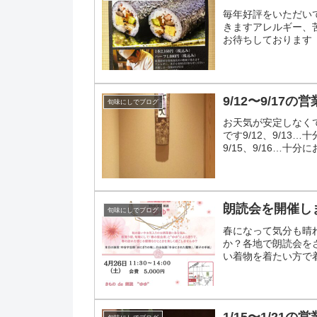
毎年好評をいただい
きますアレルギー、
お待ちしております
9/12〜9/17の
旬味にしでブログ
お天気が安定しなく
です9/12、9/13
9/15、9/16…十
いします
朗読会を開催し
旬味にしでブログ
春になって気分も晴
か？各地で朗読会を
い着物を着たい方で
ですご参加お待ちし