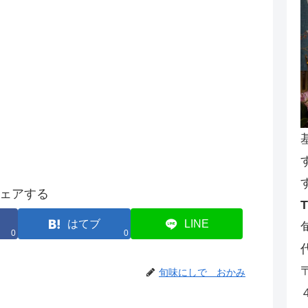
ェアする
はてブ
LINE
0
0
旬味にしで おかみ