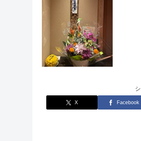
シ
X
Facebook