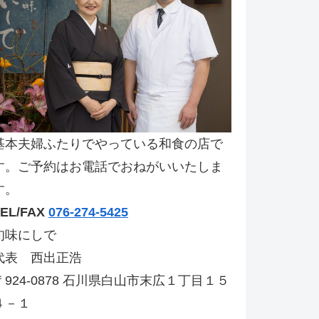
基本夫婦ふたりでやっている和食の店で
す。ご予約はお電話でおねがいいたしま
す。
TEL/FAX
076-274-5425
旬味にしで
代表 西出正浩
〒924-0878 石川県白山市末広１丁目１５
４－１