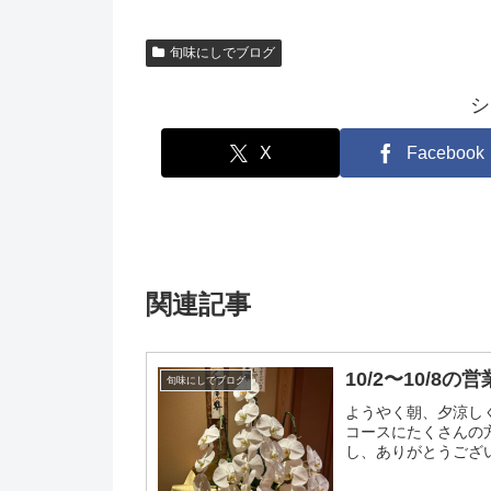
旬味にしでブログ
シ
X
Facebook
関連記事
10/2〜10/8の
旬味にしでブログ
ようやく朝、夕涼し
コースにたくさんの
し、ありがとうござい
せん10/2〜10/7は十..