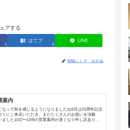
ェアする
はてブ
LINE
0
0
旬味にしで おかみ
営業案内
くなって秋を感じるようになりましたね9月は25周年記念
方々にご来店いただき、またたくさんのお祝いを頂戴
ました10/2〜10/8の営業案内が遅くなり申し訳ありま
.