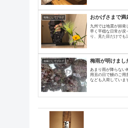
おかげさまで満
旬味にしでブログ
九州では地震が頻発
早く平穏な日常が戻
り、見た目だけでも
を飾りましたおかげさま
梅雨が明けまし
旬味にしでブログ
あまり雨が降らない
用丑の日で鰻のご用
なども入荷していま
コロッケもありますよ