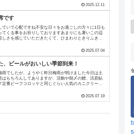
2025.12.11
席です
していて心配ですね不安な日々をお過ごしの方々に1日も
ってくる事をお祈りしておりますあまりにも暑いこの辺
涼しさを感じていただきたくて、ひまわりときりふき草
で7/5（土...
2025.07.04
た、ビールがおいしい季節到来！
梅雨でしたが、ようやく昨日梅雨が明けました今日は土
意はもちろんしてありますが、活鮑や朝〆の鱧、活若鮎
す定番ビーフコロッケと同じぐらい人気のカニクリーム
冷たいビールとと...
2025.07.19
h
5