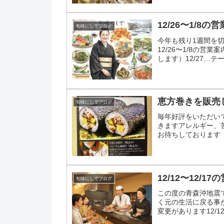
12/26〜1/8の
旬味にしでブログ
今年も残り1週間を
12/26〜1/8の営
します）12/27…
12/28〜12...
恵方巻きを販売
旬味にしでブログ
毎年好評をいただい
きますアレルギー、
お待ちしております
12/12〜12/
旬味にしでブログ
この度の青森沖地震
く元の生活に戻る事が
変更があります12/1
12/15…...