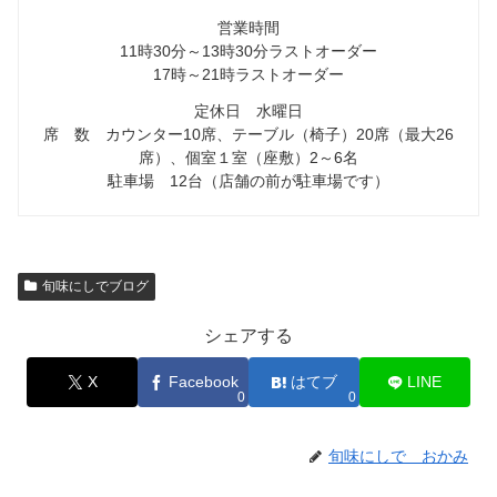
営業時間
11時30分～13時30分ラストオーダー
17時～21時ラストオーダー
定休日 水曜日
席 数 カウンター10席、テーブル（椅子）20席（最大26
席）、個室１室（座敷）2～6名
駐車場 12台（店舗の前が駐車場です）
旬味にしでブログ
シェアする
X
Facebook
はてブ
LINE
0
0
旬味にしで おかみ