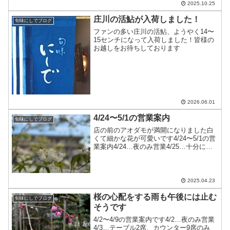
越しをお待ちしております
2025.10.25
庄川の活鮎が入荷しました！
旬味にしでブログ
ファンの多い庄川の活鮎、ようやく14〜
15センチになって入荷しました！皆様の
お越しをお待ちしております
2026.06.01
4/24〜5/1の営業案内
旬味にしでブログ
店の前のアオダモが満開になりました白
くて細かな花が可愛いです4/24〜5/1の営
業案内4/24…夜のみ営業4/25…十分にお
席のご用意ができます4/26…昼は満席
夜は十分にお席のご用意ができます
4/27…十分にお席のご用意ができます
4/2...
2025.04.23
桜の心配をする雨も午後には止む
旬味にしでブログ
そうです
4/2〜4/9の営業案内です4/2…夜のみ営業
4/3…テーブル2席、カウンター9席のみ