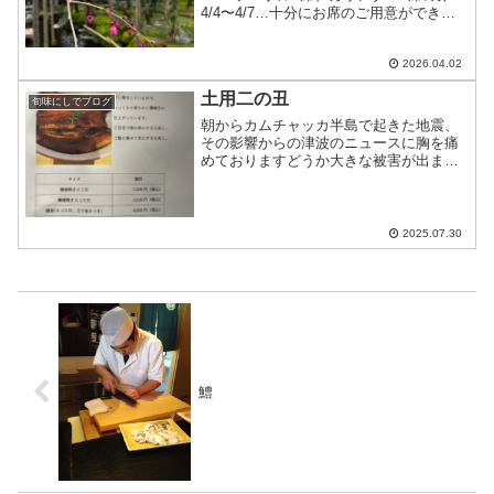
4/4〜4/7…十分にお席のご用意ができま
す4/8〜4/9…お休み皆様のお越しをお待
ちしております
2026.04.02
土用二の丑
旬味にしでブログ
朝からカムチャッカ半島で起きた地震、
その影響からの津波のニュースに胸を痛
めておりますどうか大きな被害が出ませ
んように…明日は土用二の丑ですお店は
お休みですが、鰻のテイクアウトのみお
受けします今日中にお電話下さいませ
2025.07.30
鱧