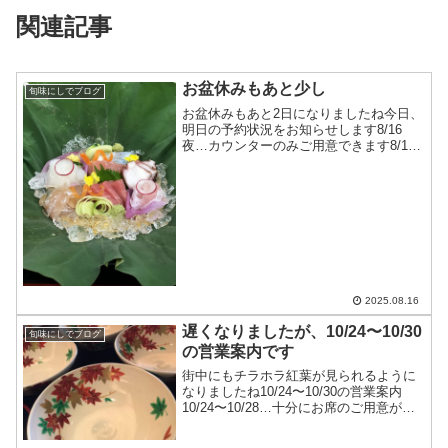
関連記事
お盆休みもあと少し
旬味にしでブログ
お盆休みもあと2日になりましたね今日、
明日の予約状況をお知らせします8/16
夜…カウンターのみご用意できます8/17
昼…カウンターのみご用意できます8/17
夜…テーブル席2つ、カウンター席ご用意
できます8/17までおまかせのコースのみ
のご案...
2025.08.16
遅くなりましたが、10/24〜10/30
旬味にしでブログ
の営業案内です
街中にもチラホラ紅葉が見られるように
なりましたね10/24〜10/30の営業案内
10/24〜10/28…十分にお席のご用意が出
来ますただし、10/28のお昼はカウンター
のみ10/29〜10/30…お休みです皆様のお