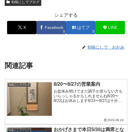
旬味にしでブログ
シェアする
X
Facebook
はてブ
LINE
0
0
旬味にしで おかみ
関連記事
8/20〜8/27の営業案内
旬味にしでブログ
お盆休み明けでまだ調子が戻らない方も
いらっしゃるかもしれませんね8/20〜
8/22はお休みします8/23ー8/27は十分に
お席のご用意ができます連休前日なのに
能登産活あわびや松茸を仕入れたようで
す…皆さん食べに来て下さい〜
2024.08.19
おかげさまで本日5/30は満席とな
旬味にしでブログ