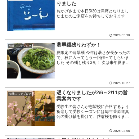
りました
おかげさまで本日5/30は満席となりまし
たまたのご来店をお待ちしております
2026.05.30
翡翠麺残りわずか！
旬味にしでブログ
夏限定の翡翠麺 今年は暑さが長かったの
で、秋に入ってもう一回作ってもらいま
した その麺も残り3食！ 次は来年夏まで
おあずけです お好きな方はお早めに…
2025.10.27
遅くなりましたが2/6～2/11の営
旬味にしでブログ
業案内です
受験生の皆さんが志望校に合格するよう
祈念して受験シーズンには毎年菅原道真
公の掛け軸を掛けて、啓翁桜を飾ります
昨夜早速「サクラサク」のお報せを頂き
ましたおめでとうございます！2/6・・・
カウンターのみ2/7・・・テーブル1つ、
2026.02.06
カウンター5席2...