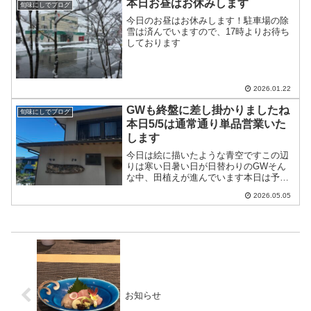
本日お昼はお休みします
旬味にしでブログ
今日のお昼はお休みします！駐車場の除
雪は済んでいますので、17時よりお待ち
しております
2026.01.22
GWも終盤に差し掛かりましたね
旬味にしでブログ
本日5/5は通常通り単品営業いた
します
今日は絵に描いたような青空ですこの辺
りは寒い日暑い日が日替わりのGWそん
な中、田植えが進んでいます本日は予定
変更して単品営業いたします皆様のご来
2026.05.05
店をお待ちしております
お知らせ