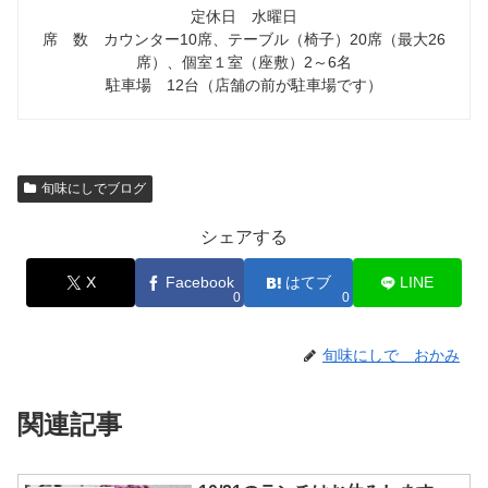
定休日 水曜日
席 数 カウンター10席、テーブル（椅子）20席（最大26
席）、個室１室（座敷）2～6名
駐車場 12台（店舗の前が駐車場です）
旬味にしでブログ
シェアする
X
Facebook
はてブ
LINE
0
0
旬味にしで おかみ
関連記事