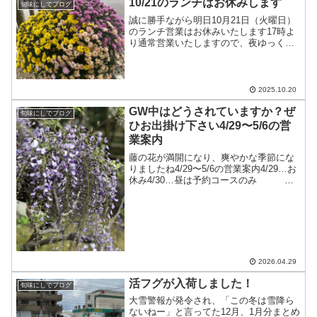
10/21のランチはお休みします
旬味にしでブログ
誠に勝手ながら明日10月21日（火曜日）
のランチ営業はお休みいたします17時よ
り通常営業いたしますので、夜ゆっくり
ご来店下さいませ
2025.10.20
GW中はどうされていますか？ぜ
旬味にしでブログ
ひお出掛け下さい4/29〜5/6の営
業案内
藤の花が満開になり、爽やかな季節にな
りましたね4/29〜5/6の営業案内4/29…お
休み4/30…昼は予約コースのみ 夜
は通常営業5/1…通常営業、十分にお席の
ご用意ができます5/2〜5/5…昼、夜おま
かせコースのみ常連の皆様はいつも通...
2026.04.29
活フグが入荷しました！
旬味にしでブログ
大雪警報が発令され、「この冬は雪降ら
ないねー」と言ってた12月、1月分まとめ