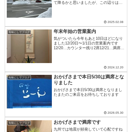
て降るかと思いましたが、この辺りは普
通の冬の光景ですでも魚の入荷は少なく
なっておりますそんな中1.5kgの活フグが
入荷しましたご予約をいただいた日に合
わせてさばきま...
2025.02.08
年末年始の営業案内
旬味にしでブログ
気がついたら今年もあと10日ほどになり
ました12/20日〜1/1日の営業案内です
12/20…カウンター残り2席12/21…満席
12/22…十分にお席のご用意が出来ます
12/23…十分にお席のご用意が出来ます
12/24…十分にお席のご用意が出...
2024.12.20
おかげさまで本日5/30は満席とな
旬味にしでブログ
りました
おかげさまで本日5/30は満席となりまし
たまたのご来店をお待ちしております
2026.05.30
おかげさまで満席です
旬味にしでブログ
九州では地震が頻発していて心配ですね