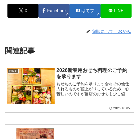
X
Facebook
はてブ
LINE
0
0
旬味にしで おかみ
関連記事
2026新春用おせち料理のご予約
おせち
を承ります
おせちのご予約を承ります食材その他仕
入れるものが値上がりしているため、心
苦しいのですが当店のおせちも少し値上
げさせていただきます3段（4人前）…
@54,000円（税込み）2段（3人前）…
@43,000円（税込み）1段（2人前）…
2025.10.05
@35,00...