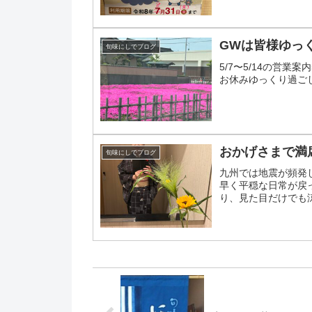
GWは皆様ゆっく
旬味にしでブログ
5/7〜5/14の営業案
お休みゆっくり過ご
おかげさまで満
旬味にしでブログ
九州では地震が頻発
早く平穏な日常が戻
り、見た目だけでも
を飾りましたおかげさま