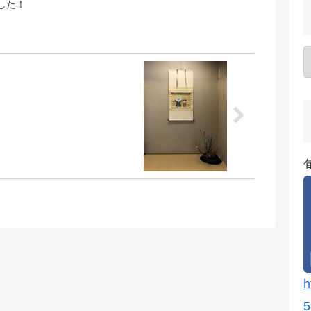
した！
h
5