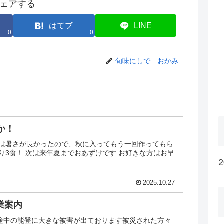
ェアする
はてブ
LINE
0
0
旬味にしで おかみ
か！
年は暑さが長かったので、秋に入ってもう一回作ってもら
り3食！ 次は来年夏までおあずけです お好きな方はお早
2025.10.27
営業案内
途中の能登に大きな被害が出ております被災された方々