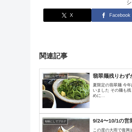
シ
X
Facebook
関連記事
翡翠麺残りわず
旬味にしでブログ
夏限定の翡翠麺 今
いました その麺も残
めに…
9/24〜10/1の
旬味にしでブログ
この度の大雨で復興