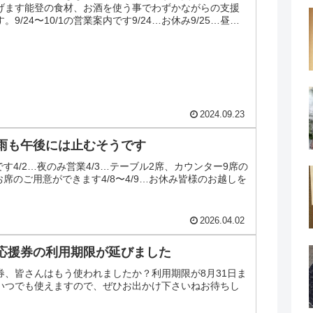
げます能登の食材、お酒を使う事でわずかながらの支援
9/24〜10/1の営業案内です9/24…お休み9/25…昼は
..
2024.09.23
雨も午後には止むそうです
内です4/2…夜のみ営業4/3…テーブル2席、カウンター9席の
にお席のご用意ができます4/8〜4/9…お休み皆様のお越しを
2026.04.02
応援券の利用期限が延びました
券、皆さんはもう使われましたか？利用期限が8月31日ま
いつでも使えますので、ぜひお出かけ下さいねお待ちし