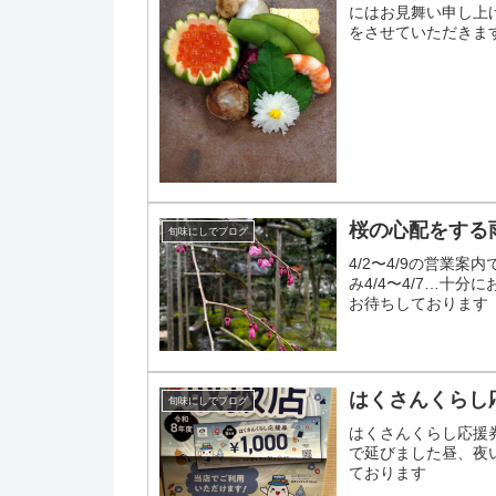
にはお見舞い申し上
をさせていただきます。
休み、夜は大丈夫です.
桜の心配をする
旬味にしでブログ
4/2〜4/9の営業案
み4/4〜4/7…十分
お待ちしております
はくさんくらし
旬味にしでブログ
はくさんくらし応援
で延びました昼、夜
ております