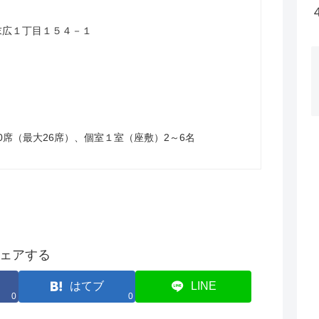
山市末広１丁目１５４－１
0席（最大26席）、個室１室（座敷）2～6名
ェアする
はてブ
LINE
0
0