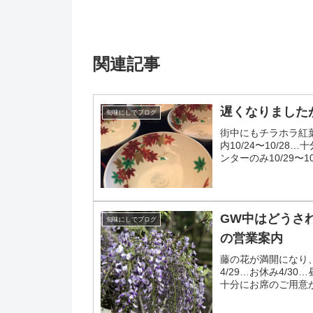
関連記事
遅くなりましたが、
旬味にしでブログ
街中にもチラホラ紅葉
内10/24〜10/2
ンターのみ10/29
GW中はどうされ
旬味にしでブログ
の営業案内
藤の花が満開になり、
4/29…お休み4/
十分にお席のご用意が
様はいつも通...