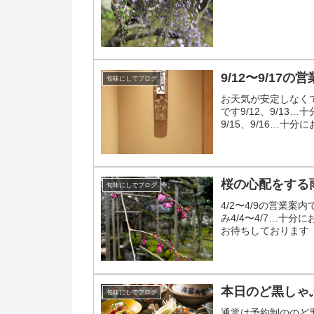
9/12〜9/17の
旬味にしでブログ
お天気が安定しなく
です9/12、9/13
9/15、9/16…十
いします
桜の心配をする
旬味にしでブログ
4/2〜4/9の営業案
み4/4〜4/7…十分
お待ちしております
本日のど黒しゃ
旬味にしでブログ
通常は予約制ののど