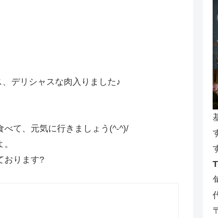
ス、デリシャスな肉入りました♪
て、元気に行きましょう(^-^)/
よ。
ております?