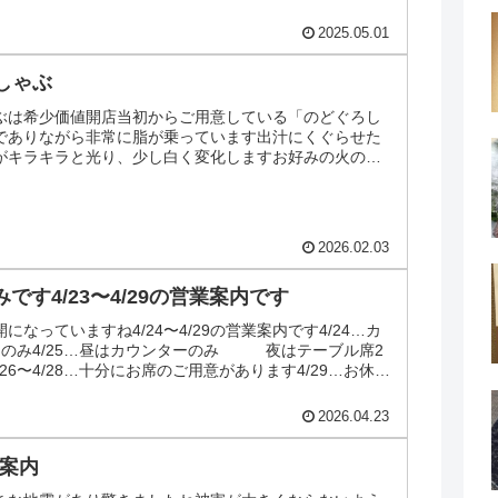
2025.05.01
しゃぶ
ぶは希少価値開店当初からご用意している「のどぐろし
でありながら非常に脂が乗っています出汁にくぐらせた
がキラキラと光り、少し白く変化しますお好みの火の入
ください大将手...
2026.02.03
みです4/23〜4/29の営業案内です
なっていますね4/24〜4/29の営業案内です4/24…カ
スのみ4/25…昼はカウンターのみ 夜はテーブル席2
26〜4/28…十分にお席のご用意があります4/29…お休み
2026.04.23
業案内