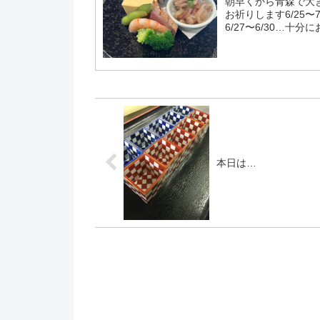
朝早くから青森で大
お祈りします6/25〜
6/27〜6/30…十
しをお...
本日は…