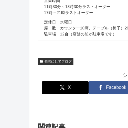
営業時間
11時30分～13時30分ラストオーダー
17時～21時ラストオーダー
定休日 水曜日
席 数 カウンター10席、テーブル（椅子）2
駐車場 12台（店舗の前が駐車場です）
旬味にしでブログ
シ
X
Facebook
関連記事