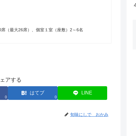
0席（最大26席）、個室１室（座敷）2～6名
ェアする
はてブ
LINE
0
0
旬味にしで おかみ