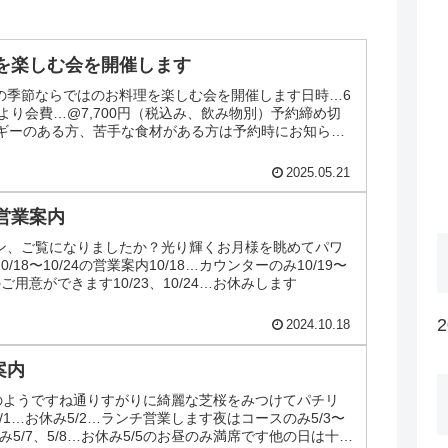
を楽しむ会を開催します
の季節ならではのお料理を楽しむ会を開催します日時…6
時より会費…@7,700円（税込み、飲み物別）予約締め切
ルギーのある方、苦手な食材がある方は予約時にお知らせ
ま...
2025.05.21
4の営業案内
ン、ご覧になりましたか？光り輝くお月様を眺めてパワ
18〜10/24の営業案内10/18…カウンターのみ10/19〜
のご用意ができます10/23、10/24…お休みします
2024.10.18
案内
のようですね通りすがりに綺麗な芝桜をみつけてパチリ
内5/1…お休み5/2…ランチ営業します夜はコースのみ5/3〜
み5/7、5/8…お休み5/5のお昼のみ満席です他の日は十分