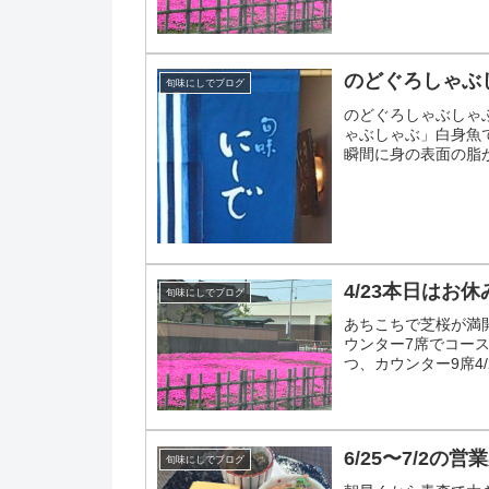
にお席...
のどぐろしゃぶ
旬味にしでブログ
のどぐろしゃぶしゃ
ゃぶしゃぶ」白身魚
瞬間に身の表面の脂
れ加減でお召し上がり
4/23本日はお休
旬味にしでブログ
あちこちで芝桜が満開に
ウンター7席でコー
つ、カウンター9席4/
です...
6/25〜7/2の営
旬味にしでブログ