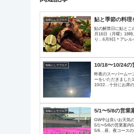
鮎と季節の料理
旬味にしでブログ
鮎の解禁日に鮎とこ
月16日（月曜）18
り…6月9日＊アレ
下さい他の食材に変更し
10/18〜10/2
旬味にしでブログ
昨夜のスーパームー
ーをいただきました10/
10/22…十分にお席
5/1〜5/8の営業
旬味にしでブログ
GW中は良いお天気
5/1〜5/8の営業案
5/6…昼、夜コースの