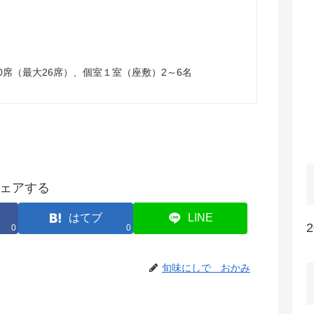
0席（最大26席）、個室１室（座敷）2～6名
ェアする
はてブ
LINE
0
0
旬味にしで おかみ