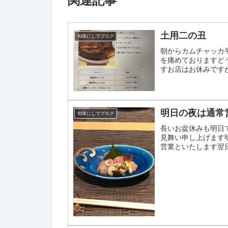
関連記事
土用二の丑
旬味にしでブログ
朝からカムチャッカ
を痛めておりますど
すお店はお休みです
下さいませ
明日の夜は通常
旬味にしでブログ
長いお盆休みも明日
見舞い申し上げます
営業といたします翌
夕方5時から営業いた