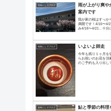
雨が上がり爽やか
旬味にしでブログ
案内です
我が家の桜はすっか
満開です！4/16〜4
み4/18〜4/21…
のお...
いよいよ師走
旬味にしでブログ
今年も残り１ヶ月を
らお祝いのお花を頂
のご予約も入り出してき
のみ12/6…テーブ...
鮎と季節の料理
旬味にしでブログ