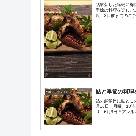
鮎解禁した途端に梅
季節の料理を楽しむコ
以上2日前までのご
約時にお知らせくださ
鮎と季節の料理
旬味にしでブログ
鮎の解禁日に鮎とこ
月16日（月曜）18
り…6月9日＊アレ
下さい他の食材に変更し