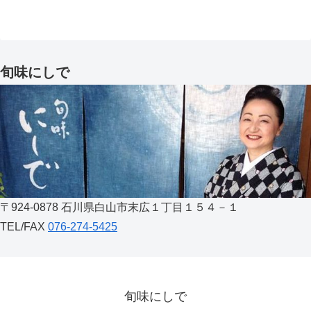
旬味にしで
〒924-0878 石川県白山市末広１丁目１５４－１
TEL/FAX
076-274-5425
旬味にしで