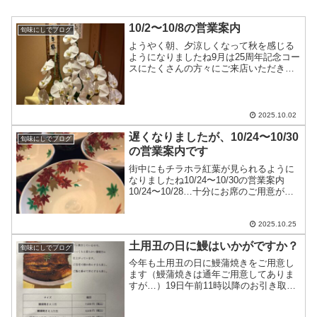
10/2〜10/8の営業案内
旬味にしでブログ
ようやく朝、夕涼しくなって秋を感じる
ようになりましたね9月は25周年記念コー
スにたくさんの方々にご来店いただき、
またたくさんのお祝いを頂戴し、ありが
とうございました10/2〜10/8の営業案内
が遅くなり申し訳ありません10/2〜10/7
は十...
2025.10.02
遅くなりましたが、10/24〜10/30
旬味にしでブログ
の営業案内です
街中にもチラホラ紅葉が見られるように
なりましたね10/24〜10/30の営業案内
10/24〜10/28…十分にお席のご用意が出
来ますただし、10/28のお昼はカウンター
のみ10/29〜10/30…お休みです皆様のお
越しをお待ちしております
2025.10.25
土用丑の日に鰻はいかがですか？
旬味にしでブログ
今年も土用丑の日に鰻蒲焼きをご用意し
ます（鰻蒲焼きは通年ご用意してありま
すが…）19日午前11時以降のお引き取り
で承りますご予約時にお引き取り時間を
お知らせ下さい