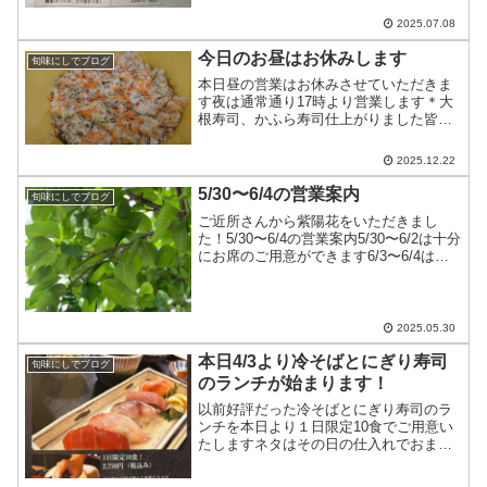
2025.07.08
今日のお昼はお休みします
旬味にしでブログ
本日昼の営業はお休みさせていただきま
す夜は通常通り17時より営業します＊大
根寿司、かふら寿司仕上がりました皆様
のお越しをお待ちしております
2025.12.22
5/30〜6/4の営業案内
旬味にしでブログ
ご近所さんから紫陽花をいただきまし
た！5/30〜6/4の営業案内5/30〜6/2は十分
にお席のご用意ができます6/3〜6/4はお
休みしますよろしくお願いします
2025.05.30
本日4/3より冷そばとにぎり寿司
旬味にしでブログ
のランチが始まります！
以前好評だった冷そばとにぎり寿司のラ
ンチを本日より１日限定10食でご用意い
たしますネタはその日の仕入れでおまか
せ下さい