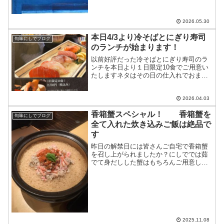
2026.05.30
本日4/3より冷そばとにぎり寿司
旬味にしでブログ
のランチが始まります！
以前好評だった冷そばとにぎり寿司のラ
ンチを本日より１日限定10食でご用意い
たしますネタはその日の仕入れでおまか
せ下さい
2026.04.03
香箱蟹スペシャル！ 香箱蟹を
旬味にしでブログ
全て入れた炊き込みご飯は絶品で
す
昨日の解禁日には皆さんご自宅で香箱蟹
を召し上がられましたか？にしででは茹
でて身だしした蟹はもちろんご用意して
おります加能蟹（ずわい蟹）は予約制で
すスペシャルは土鍋で炊く香箱蟹の炊き
込みご飯です内子、外子も全て入ってい
ますこちらも前もってご予...
2025.11.08