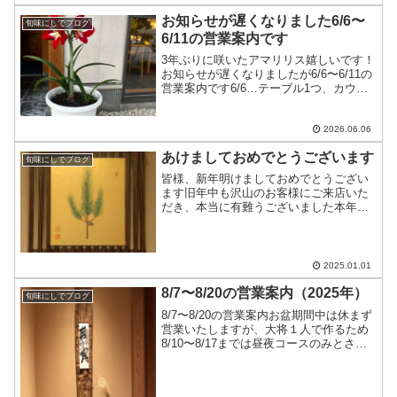
お知らせが遅くなりました6/6〜
旬味にしでブログ
6/11の営業案内です
3年ぶりに咲いたアマリリス嬉しいです！
お知らせが遅くなりましたが6/6〜6/11の
営業案内です6/6…テーブル1つ、カウン
ター9席6/7…十分にお席のご用意ができ
ます6/8…昼はお休み 夜は十分にお席
のご用意ができます6/9…十分にお席の...
2026.06.06
あけましておめでとうございます
旬味にしでブログ
皆様、新年明けましておめでとうござい
ます旧年中も沢山のお客様にご来店いた
だき、本当に有難うございました本年も
「旬味にしで」をご愛顧のほど、何卒宜
しくお願い致します新しい年が、皆様に
とってより良い素敵な1年となりますよう
願っております新年2日...
2025.01.01
8/7〜8/20の営業案内（2025年）
旬味にしでブログ
8/7〜8/20の営業案内お盆期間中は休まず
営業いたしますが、大将１人で作るため
8/10〜8/17までは昼夜コースのみとさせ
ていただきます昼は@5,500円〜夜は
@7,700円〜8/7…貸切り営業🈵8/8…テー
ブル1つ、カウンター7席8/9...