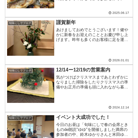
の頭と骨を入れた出汁でご飯を炊きまし
た一品づつの料理を撮る余裕はありませ
んでしたが、参加されたお客様がどこか
2025.06.17
にアップして下さると思い...
謹賀新年
旬味にしでブログ
あけましておめでとうございます！健や
かに新春をお迎えのこととお慶び申し上
げます。昨年も多くのお客様に足を運ん
でいただき、心より感謝申し上げます。
「のどぐろ」や「翡翠麺」、そして地酒
を楽しそうに召し上がる皆様の姿に、私
たちも元気をいただいた一...
2026.01.01
12/14ー12/19の営業案内
旬味にしでブログ
気がつけばクリスマスまであとわずかに
なりました掃除をしたりクリスマスの準
備やお正月の準備も頭に入れながら暮ら
しています12/14〜12/19の営業案内
12/14…夜は満席12/15…昼は満席夜は十
分にお席のご用意ができます12/16…十分
に...
2024.12.14
イベント大成功でした！
旬味にしでブログ
今日のお昼は「旬味にしで春の会席とき
ものde朗読"ゆゆ"を開催しました満席の
参加者の中、鈴木ゆかりさんと米田ゆみ