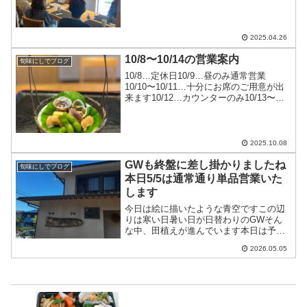
さんのお2人の朗読に私も感動して涙が出
ましたまた次回開催の時にもたくさんの
お客様に来ていただきますよう！ご参加
の皆様、“ゆゆ"の...
2025.04.26
10/8〜10/14の営業案内
旬味にしでブログ
10/8…定休日10/9…昼のみ通常営業
10/10〜10/11…十分にお席のご用意が出
来ます10/12…カウンターのみ10/13〜
10/14…十分にお席のご用意が出来ます連
休中は特に前もってお席の確保をお願い
します
2025.10.08
GWも終盤に差し掛かりましたね
旬味にしでブログ
本日5/5は通常通り単品営業いた
します
今日は絵に描いたような青空ですこの辺
りは寒い日暑い日が日替わりのGWそん
な中、田植えが進んでいます本日は予定
変更して単品営業いたします皆様のご来
2026.05.05
店をお待ちしております