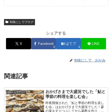
旬味にしでブログ
シェアする
X
Facebook
はてブ
LINE
0
0
旬味にしで おかみ
関連記事
おかげさまで大盛況でした「鮎と
旬味にしでブログ
季節の料理を楽しむ会」
昨夜開催された「鮎と季節の料理を楽し
む会」はおかげさまで大盛況でした！蓼
の葉をすりつぶしてから蓼酢を作り、鮎