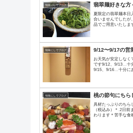
翡翠麺好きな方
旬味にしでブログ
夏限定の翡翠麺本日
合いませんでしたが
品でご用意いたしま
9/12〜9/17の
旬味にしでブログ
お天気が安定しなく
です9/12、9/13
9/15、9/16…十
いします
桃の節句にちら
旬味にしでブログ
具材たっぷりのちらし
（税込み）＊.2日
わります＊苦手な食