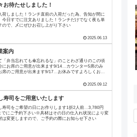
々お待たせしました！
入荷しました！ランチ直前の入荷だった為、告知が間に
、今日すでに注文ありました！ランチだけでなく夜も単
すので、〆にぜひお召し上がり下さい
2025.06.13
営業案内
て「弁当忘れても傘忘れるな」のことわざ通りのこの頃
…十分にお席のご用意が出来ます9/14…カウンター5席のみ
分にお席のご用意が出来ます9/17…お休みですよろしくお願
2025.09.12
し寿司をご用意いたします
寿司をご希望の日にお作りします1折2人前…3,780円
前までにご予約下さい※具材はその日の仕入れ状況により変
材は変更しますので、ご予約の際にお知らせ下さい