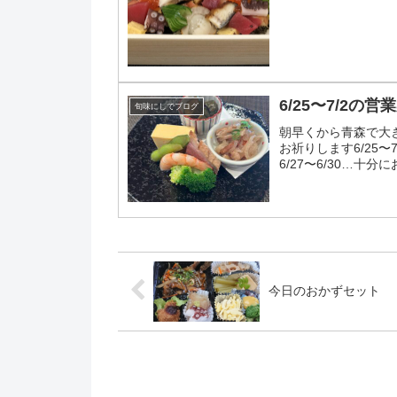
6/25〜7/2の営
旬味にしでブログ
朝早くから青森で大
お祈りします6/25〜
6/27〜6/30…十
しをお...
今日のおかずセット