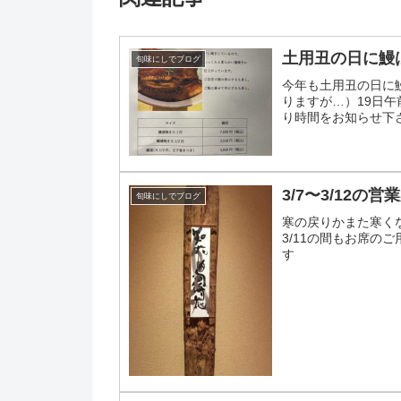
土用丑の日に鰻
旬味にしでブログ
今年も土用丑の日に
りますが…）19日
り時間をお知らせ下
3/7〜3/12の営
旬味にしでブログ
寒の戻りかまた寒く
3/11の間もお席の
す