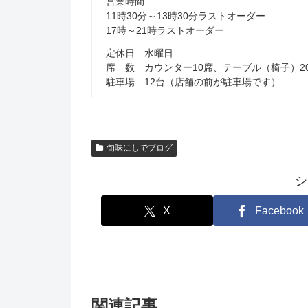
営業時間
11時30分～13時30分ラストオーダー
17時～21時ラストオーダー
定休日 水曜日
席 数 カウンター10席、テーブル（椅子）2
駐車場 12台（店舗の前が駐車場です）
旬味にしでブログ
シ
X
Facebook
関連記事