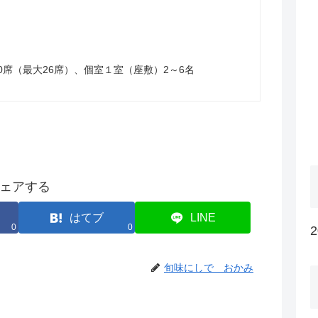
0席（最大26席）、個室１室（座敷）2～6名
ェアする
はてブ
LINE
0
0
旬味にしで おかみ