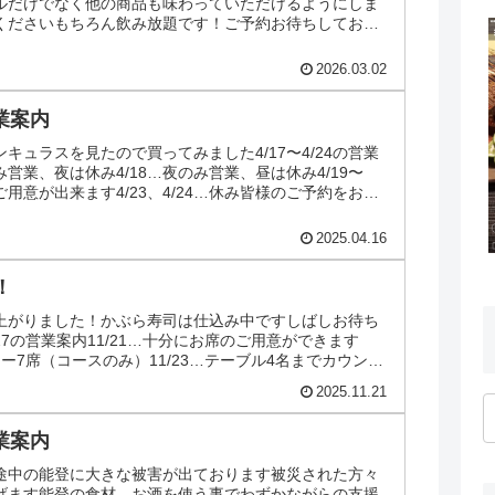
ルだけでなく他の商品も味わっていただけるようにしま
くださいもちろん飲み放題です！ご予約お待ちしており
2026.03.02
営業案内
キュラスを見たので買ってみました4/17〜4/24の営業
み営業、夜は休み4/18…夜のみ営業、昼は休み4/19〜
ご用意が出来ます4/23、4/24…休み皆様のご予約をお待
2025.04.16
！
上がりました！かぶら寿司は仕込み中ですしばしお待ち
1/27の営業案内11/21…十分にお席のご用意ができます
ター7席（コースのみ）11/23…テーブル4名までカウンタ
2025.11.21
営業案内
途中の能登に大きな被害が出ております被災された方々
げます能登の食材、お酒を使う事でわずかながらの支援