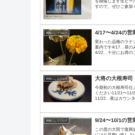
を開催します生ビー
すので、ぜひご参加
ます
4/17〜4/24の
旬味にしでブログ
変わった品種のラナン
案内です4/17…昼の
4/22…十分にお席の
ちして...
大将の大根寿司
旬味にしでブログ
今期初の大根寿司仕
ください11/21〜1
11/22…夜はカウン
ーは大丈夫で...
9/24〜10/1の
旬味にしでブログ
この度の大雨で復興
にはお見舞い申し上