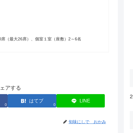
0席（最大26席）、個室１室（座敷）2～6名
ェアする
はてブ
LINE
0
0
旬味にしで おかみ