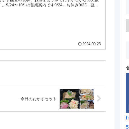
9/24〜10/1の営業案内です9/24…お休み9/25…昼は
..
2024.09.23
今日のおかずセット
h
5