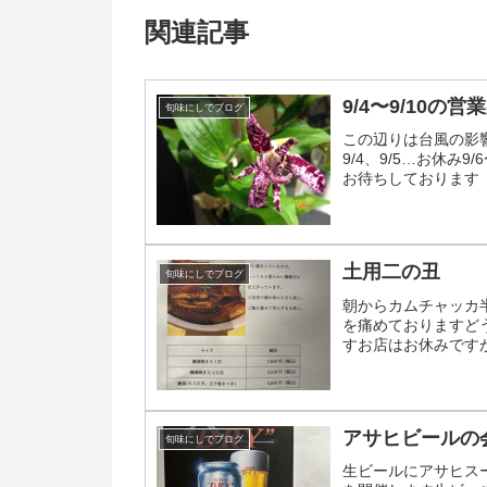
関連記事
9/4〜9/10の営
旬味にしでブログ
この辺りは台風の影
9/4、9/5…お休み
お待ちしております
土用二の丑
旬味にしでブログ
朝からカムチャッカ
を痛めておりますど
すお店はお休みです
下さいませ
アサヒビールの
旬味にしでブログ
生ビールにアサヒス